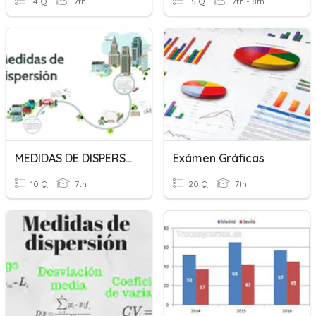
14 Q
7th
15 Q
7th - 8th
MEDIDAS DE DISPERSIÓN
Exámen Gráficas
10 Q
7th
20 Q
7th