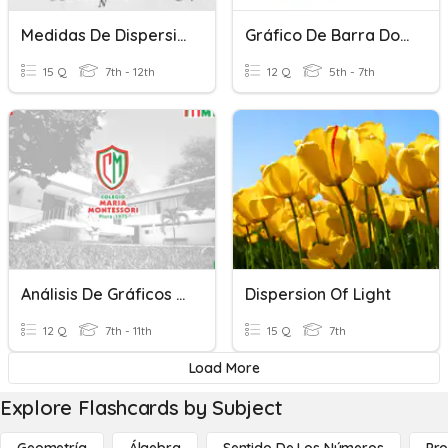
Medidas De Dispersión
Gráfico De Barra Dobles
15 Q
7th - 12th
12 Q
5th - 7th
Análisis De Gráficos Estadísticos
Dispersion Of Light
12 Q
7th - 11th
15 Q
7th
Load More
Explore Flashcards by Subject