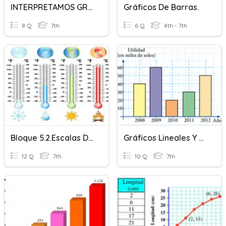
INTERPRETAMOS GRÁFICOS DE BARRAS Y GRAFICOS CIRCULARES
Gráficos De Barras.
8 Q
7th
6 Q
4th - 7th
Bloque 5.2.Escalas De Temperatura
Gráficos Lineales Y De Barras
12 Q
7th
10 Q
7th