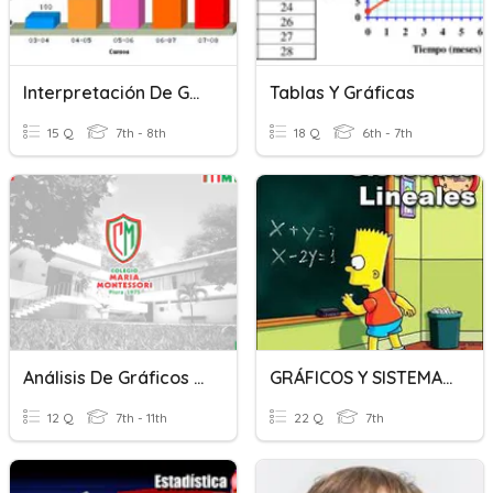
Interpretación De Gráficos
Tablas Y Gráficas
15 Q
7th - 8th
18 Q
6th - 7th
Análisis De Gráficos Estadísticos
GRÁFICOS Y SISTEMAS DE ECUACIONES
12 Q
7th - 11th
22 Q
7th