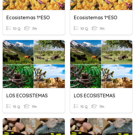
Ecosistemas 1ºESO
Ecosistemas 1ºESO
10 Q
7th
10 Q
7th
LOS ECOSISTEMAS
LOS ECOSISTEMAS
15 Q
7th
15 Q
7th