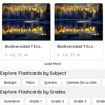
Biodiversidad Y Ecosistemas
Biodiversidad Y Ecosistemas
9 Q
7th
9 Q
7th
Load More
Explore Flashcards by Subject
Biología
Física
Química
Ciencias De La Vida
Explore Flashcards by Grades
Guardería
Grado 1
Grado 2
Grado 3
Grad