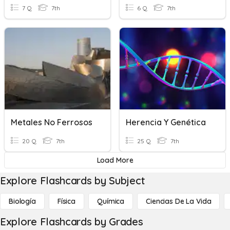
7 Q
7th
6 Q
7th
Metales No Ferrosos
Herencia Y Genética
20 Q
7th
25 Q
7th
Load More
Explore Flashcards by Subject
Biología
Física
Química
Ciencias De La Vida
Explore Flashcards by Grades