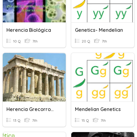
Herencia Biológica
Genetics- Mendelian
10 Q
7th
20 Q
7th
Herencia Grecorromana
Mendelian Genetics
13 Q
7th
15 Q
7th