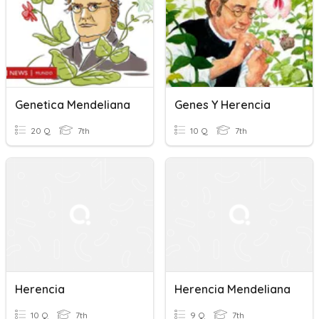
Genetica Mendeliana
Genes Y Herencia
20 Q
7th
10 Q
7th
Herencia
Herencia Mendeliana
10 Q
7th
9 Q
7th