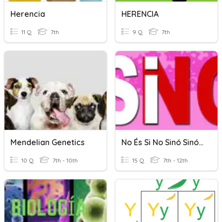
Herencia
HERENCIA
11 Q
7th
9 Q
7th
Mendelian Genetics
No És Si No Sinó Sinó Si No És Que És Si No I No Sinó
10 Q
7th - 10th
15 Q
7th - 12th