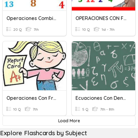
Operaciones Combinadas Con Fracciones
OPERACIONES CON FRACCIONES 1ºESO
20 Q
7th
10 Q
1st - 7th
Operaciones Con Fracciones
Ecuaciones Con Denominadores
10 Q
7th
5 Q
7th - 8th
Load More
Explore Flashcards by Subject