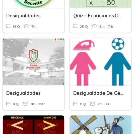
Desigualdades
Quiz - Ecuaciones De Dos Pasos
14 Q
7th
25 Q
6th - 7th
Desigualdades
Desigualdade De Género
8 Q
7th - 10th
11 Q
7th - PD