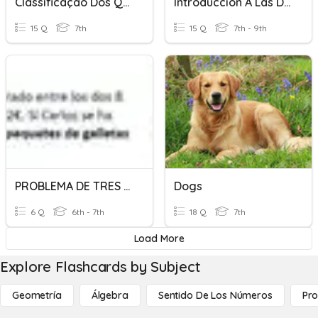
Classificação Dos Quadriláteros
Introducción A Las Desigualdades
15 Q
7th
15 Q
7th - 9th
PROBLEMA DE TRES OPERACIONES POR DOS CAMINOS
Dogs
6 Q
6th - 7th
18 Q
7th
Load More
Explore Flashcards by Subject
Geometría
Álgebra
Sentido De Los Números
Pro