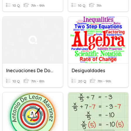
10 Q
7th - 9th
10 Q
7th
Inecuaciones De Dos Pasos
Desigualdades
10 Q
7th - 8th
20 Q
7th - 9th