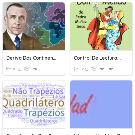
Deriva Dos Continentes
Control De Lectura: "La Venganza De Don Mendo"
10 Q
7th
12 Q
7th - 9th