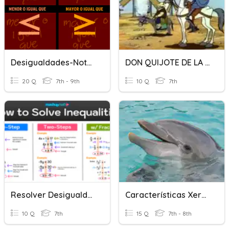
Desigualdades-Notación De Intervalo
DON QUIJOTE DE LA MANCHA
20 Q
7th - 9th
10 Q
7th
Resolver Desigualdades De Suma Y Resta
Características Xerais Dos Animais
10 Q
7th
15 Q
7th - 8th