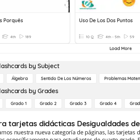
s Porquês
Uso De Los Dos Puntos
4th
189
10 Q
4th - 5th
59
Load More
lashcards by Subject
Álgebra
Sentido De Los Números
Problemas Matem
lashcards by Grades
Grado 1
Grado 2
Grado 3
Grado 4
Grad
ra tarjetas didácticas Desigualdades d
mos nuestra nueva categoría de páginas, las tarjetas 
s específicamente para estudiantes de cuarto grado. E