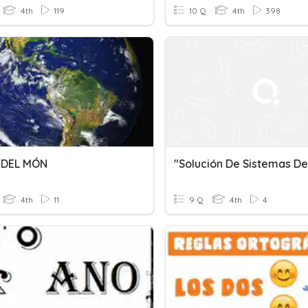
4th
119
10 Q
4th
398
 DEL MÓN
4th
11
9 Q
4th
4