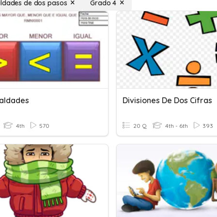
ldades de dos pasos
Grado 4
aldades
Divisiones De Dos Cifras
4th
570
20 Q
4th - 6th
393