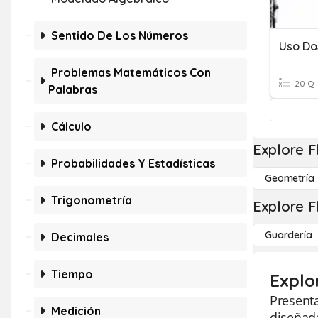
Sentido De Los Números
Uso Do
Problemas Matemáticos Con
20 Q
Palabras
Cálculo
Explore F
Probabilidades Y Estadísticas
Geometría
Trigonometría
Explore F
Guardería
Decimales
Tiempo
Explo
Presenta
Medición
diseñada