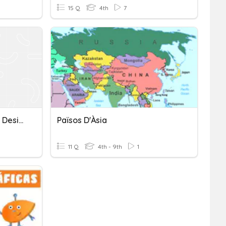
15 Q
4th
7
"Solución De Sistemas De Desigualdades Lineales"
Països D'Àsia
11 Q
4th - 9th
1