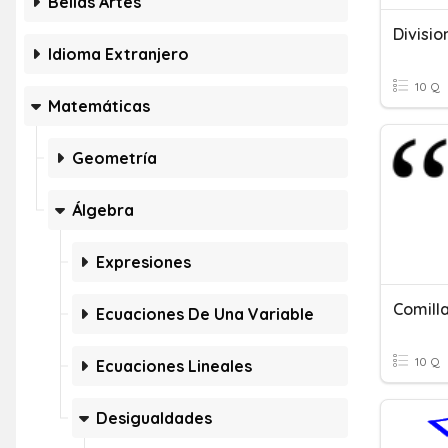
Bellas Artes
Divisio
Idioma Extranjero
10 Q
Matemáticas
Geometría
Álgebra
Expresiones
Comill
Ecuaciones De Una Variable
10 Q
Ecuaciones Lineales
Desigualdades