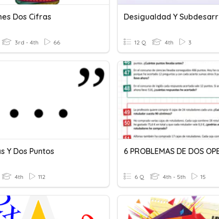
nes Dos Cifras
Desigualdad Y Subdesarr
3rd - 4th
66
12 Q
4th
3
as Y Dos Puntos
4th
112
6 Q
4th - 5th
15