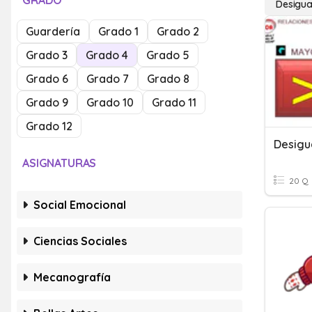
GRADO
Desigua
Guardería
Grado 1
Grado 2
Grado 3
Grado 4
Grado 5
Grado 6
Grado 7
Grado 8
Grado 9
Grado 10
Grado 11
Grado 12
Desigu
ASIGNATURAS
20 Q
Social Emocional
Ciencias Sociales
Mecanografía