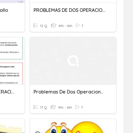
ollo
PROBLEMAS DE DOS OPERACIONES: "Comprando Volantes De Badminton"
12 Q
4th - 6th
7
6 PROBLEMAS DE DOS OPERACIONES
Problemas De Dos Operaciones: "PASOS"
17 Q
4th - 6th
7