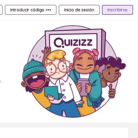
Introducir código •••
Inicio de sesión
Inscribirse
e