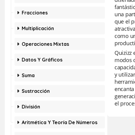
fantásti
Fracciones
una part
que el p
atractiv
Multiplicación
como un
producti
Operaciones Mixtas
Quizizz 
modos de
Datos Y Gráficos
capacida
y utiliz
Suma
herramie
encanta 
Sustracción
generaci
el proce
División
Aritmética Y Teoría De Números