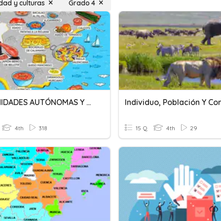
ad y culturas
Grado 4
COMUNIDADES AUTÓNOMAS Y PROVINCIAS
4th
318
15 Q
4th
29