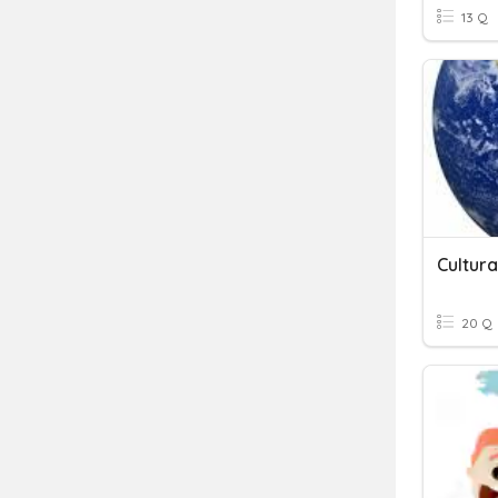
13 Q
Cultur
20 Q