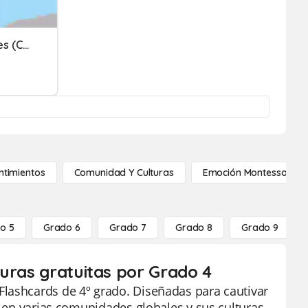
España Y Las Comunidades (CCSS)
ntimientos
Comunidad Y Culturas
Emoción Montessori
o 5
Grado 6
Grado 7
Grado 8
Grado 9
turas gratuitas por Grado 4
Flashcards de 4º grado. Diseñadas para cautivar
n en varias comunidades globales y sus culturas