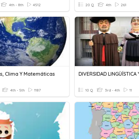
4th - 8th
4512
20 Q
4th
261
as, Clima Y Matemáticas
4th - 5th
1187
10 Q
3rd - 4th
11