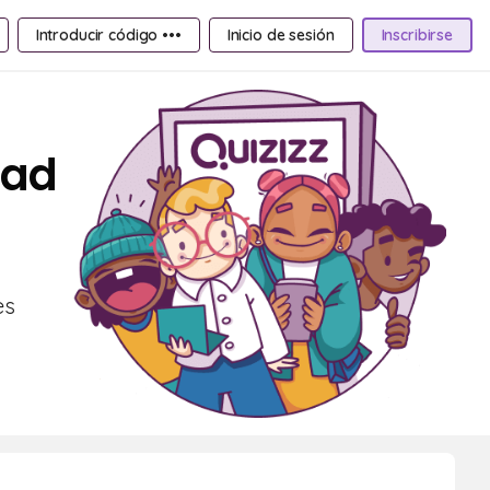
Introducir código •••
Inicio de sesión
Inscribirse
dad
es