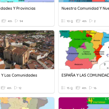
dades Y Provincias
4th
94
10 Q
4th
2
 Y Las Comunidades
ESPAÑA Y LAS COMUNIDA
4th
12
15 Q
4th
16