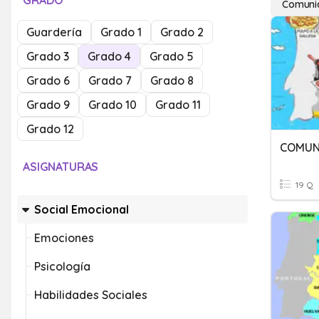
GRADO
Comunid
Guardería
Grado 1
Grado 2
Grado 3
Grado 4
Grado 5
Grado 6
Grado 7
Grado 8
Grado 9
Grado 10
Grado 11
Grado 12
ASIGNATURAS
19 Q
Social Emocional
Emociones
Psicología
Habilidades Sociales