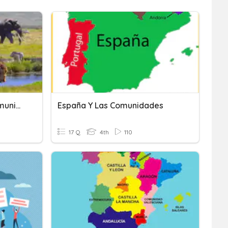
Individuo, Población Y Comunidad
España Y Las Comunidades
17 Q
4th
110