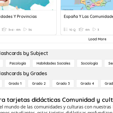
dades Y Provincias
3rd - 4th
36
10 Q
4th
3
Load More
lashcards by Subject
Psicología
Habilidades Sociales
Sociología
Se
lashcards by Grades
Grado 1
Grado 2
Grado 3
Grado 4
Grad
ra tarjetas didácticas Comunidad y cul
el mundo de las comunidades y culturas con nuestras 
venes estudiantes, estas tarjetas didácticas profundiza