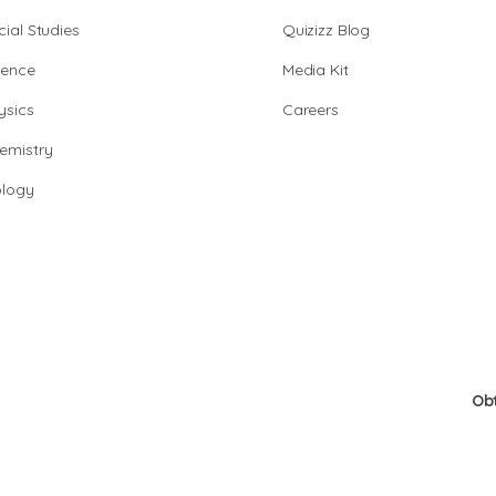
cial Studies
Quizizz Blog
ience
Media Kit
ysics
Careers
emistry
ology
Ob