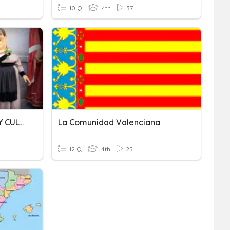
10 Q
4th
37
DIVERSIDAD LINGÜÍSTICA Y CULTURAL
La Comunidad Valenciana
12 Q
4th
25