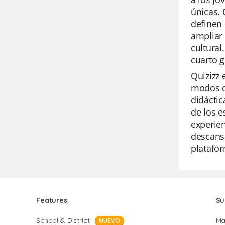
únicas. 
definen 
ampliar 
cultural
cuarto g
Quizizz 
modos de
didáctic
de los e
experie
descanso
platafo
Features
Su
School & District
Ma
NUEVO