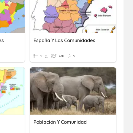
es
España Y Las Comunidades
10 Q
4th
9
s
Población Y Comunidad