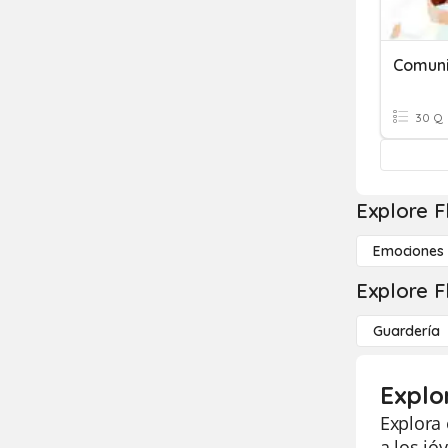
Comuni
30 Q
Explore F
Emociones
Explore F
Guardería
Explo
Explora 
a los jó