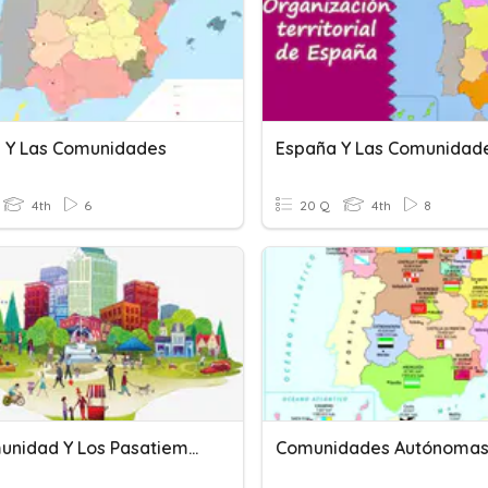
 Y Las Comunidades
España Y Las Comunidad
4th
6
20 Q
4th
8
La Comunidad Y Los Pasatiempos
Comunidades Autónoma