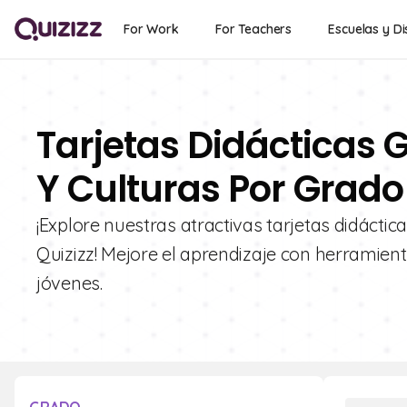
For Work
For Teachers
Escuelas y Di
Tarjetas Didácticas 
Y Culturas Por Grado
¡Explore nuestras atractivas tarjetas didáct
Quizizz! Mejore el aprendizaje con herramient
jóvenes.