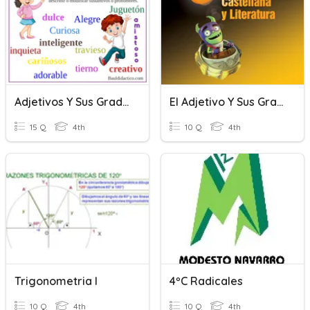
Adjetivos Y Sus Grados
El Adjetivo Y Sus Grados
15 Q
4th
10 Q
4th
Trigonometria I
4ºC Radicales
10 Q
4th
10 Q
4th