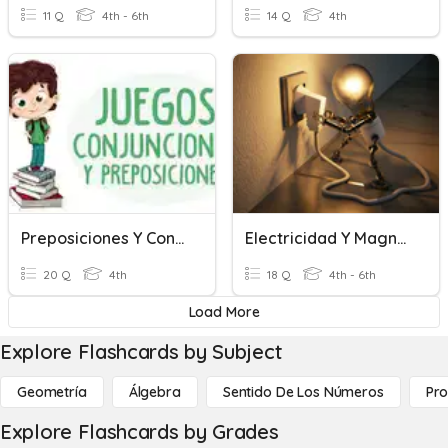
11 Q
4th - 6th
14 Q
4th
Preposiciones Y Conjunciones
Electricidad Y Magnetismo
20 Q
4th
18 Q
4th - 6th
Load More
Explore Flashcards by Subject
Geometría
Álgebra
Sentido De Los Números
Pro
Explore Flashcards by Grades