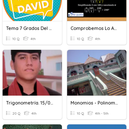
Tema 7 Grados Del Adjetivo Y Campo Semántico
Comprobemos Lo Aprendido 10mos "conversion De Grados A Radianes"
10 Q
4th
10 Q
4th
Trigonometría. 15/02/2021
Monomios - Polinomios -. Grados
20 Q
4th
10 Q
4th - 5th