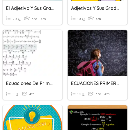
El Adjetivo Y Sus Grados
Adjetivos Y Sus Grados
20 Q
3rd - 4th
10 Q
4th
Ecuaciones De Primer Y Segundo Grado
ECUACIONES PRIMER Y SEGUNDO GRADO - GRUPO NEGRO
8 Q
4th
18 Q
3rd - 4th