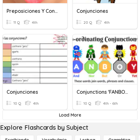
Preposiciones Y Conjunciones. Interjecciones
Conjunciones
11 Q
4th
20 Q
4th
Conjunciones
Conjunctions 'FANBOYS'
10 Q
4th
10 Q
4th - 6th
Load More
Explore Flashcards by Subject