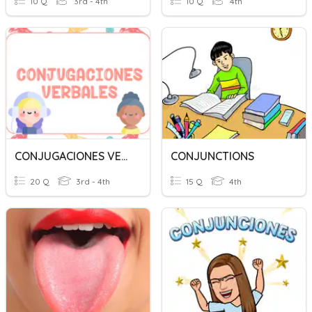
10 Q
3rd - 4th
10 Q
4th
CONJUGACIONES VERBALES
CONJUNCTIONS
20 Q
3rd - 4th
15 Q
4th