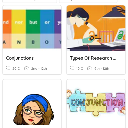
Conjunctions
Types Of Research Review
20 Q
2nd - 12th
10 Q
9th - 12th