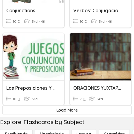
Conjunctions
Verbos: Conjugaciones
10 Q
3rd - 4th
10 Q
3rd - 4th
Las Preposiciones Y Las Conjunciones.
ORACIONES YUXTAPUESTAS Y COORDINADAS (NEXOS)
10 Q
3rd
7 Q
3rd
Load More
Explore Flashcards by Subject