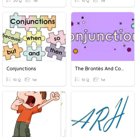
20 Q
1st
10 Q
1st
Conjunctions
The Brontës And Conjunctions
10 Q
1st
10 Q
1st