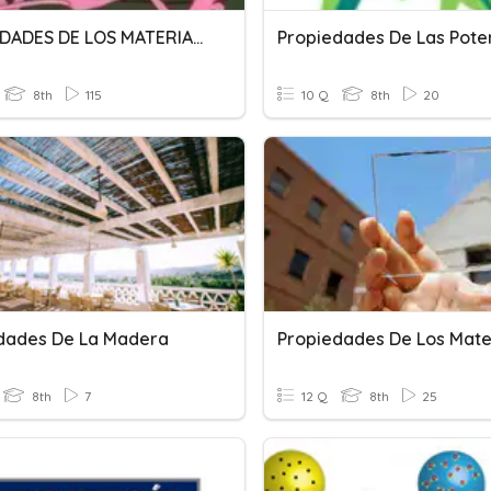
PROPIEDADES DE LOS MATERIALES
Propiedades De Las Pote
8th
115
10 Q
8th
20
dades De La Madera
Propiedades De Los Mate
8th
7
12 Q
8th
25