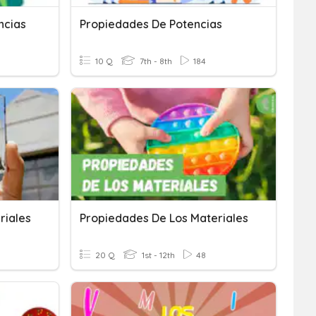
ncias
Propiedades De Potencias
10 Q
7th - 8th
184
riales
Propiedades De Los Materiales
20 Q
1st - 12th
48