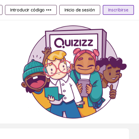
Introducir código •••
Inicio de sesión
Inscribirse