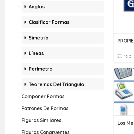
Anglos
Clasificar Formas
Simetría
Líneas
10 Q
Perímetro
Teoremas Del Triángulo
Componer Formas
Patrones De Formas
Figuras Similares
Los Me
Figuras Congruentes