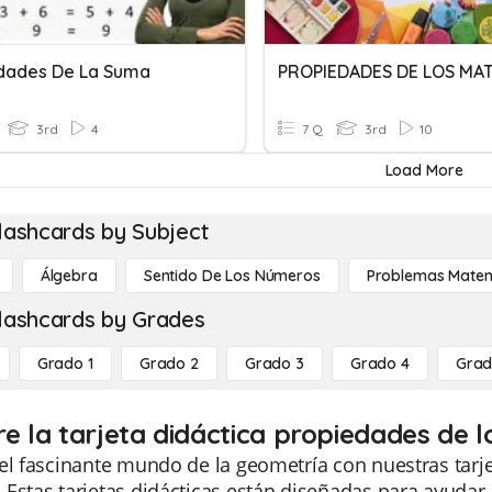
dades De La Suma
3rd
4
7 Q
3rd
10
Load More
lashcards by Subject
Álgebra
Sentido De Los Números
Problemas Matem
lashcards by Grades
Grado 1
Grado 2
Grado 3
Grado 4
Grad
re la tarjeta didáctica propiedades de 
el fascinante mundo de la geometría con nuestras tarje
Estas tarjetas didácticas están diseñadas para ayudar