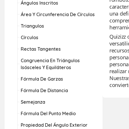
Ángulos Inscritos
caracter
una defi
Área Y Circunferencia De Círculos
comprens
Triangulos
herramie
Quizizz 
Círculos
versati
Rectas Tangentes
recursos
personal
Congruencia En Triángulos
personal
Isósceles Y Equiláteros
realizar
Nuestras
Fórmula De Garzas
conviert
Fórmula De Distancia
Semejanza
Fórmula Del Punto Medio
Propiedad Del Ángulo Exterior