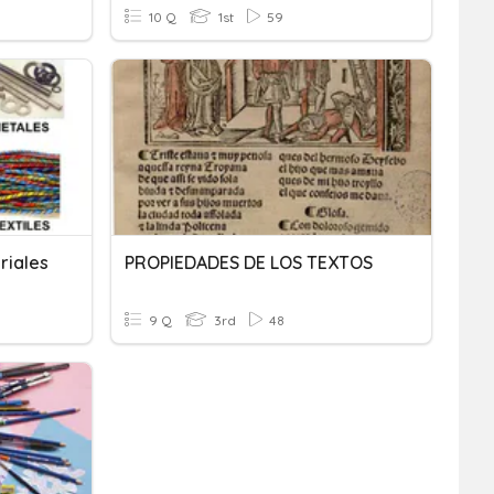
10 Q
1st
59
riales
PROPIEDADES DE LOS TEXTOS
9 Q
3rd
48