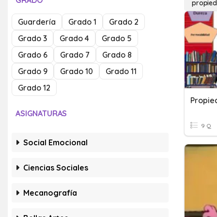
GRADO
propied
Guardería
Grado 1
Grado 2
Grado 3
Grado 4
Grado 5
Grado 6
Grado 7
Grado 8
Grado 9
Grado 10
Grado 11
Grado 12
Propie
ASIGNATURAS
9 Q
Social Emocional
Ciencias Sociales
Mecanografía