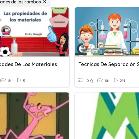
ades de los rombos
dades De Los Materiales
8th
5
10 Q
8th
214