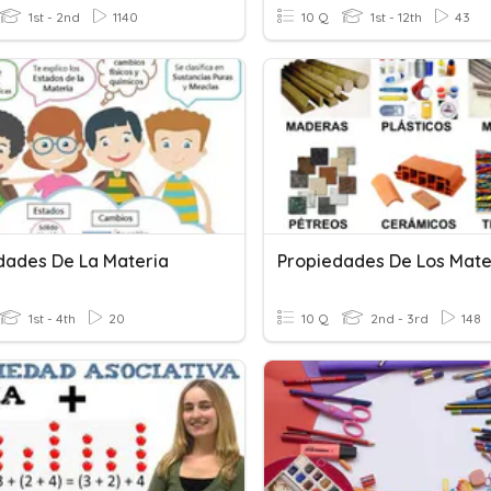
1st - 2nd
1140
10 Q
1st - 12th
43
dades De La Materia
Propiedades De Los Mate
1st - 4th
20
10 Q
2nd - 3rd
148