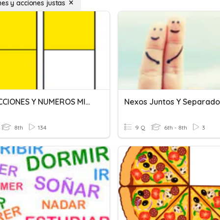
nes y acciones justas
8° FRACCIONES Y NUMEROS MIXTOS
Nexos Juntos Y Separado
8th
134
9 Q
6th - 8th
3