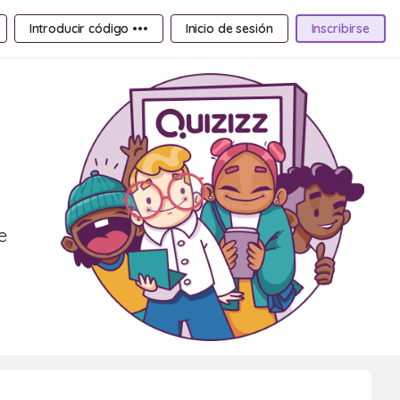
Introducir código •••
Inicio de sesión
Inscribirse
e