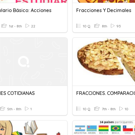
lario Básico: Acciones
Fracciones Y Decimales
1st - 8th
22
10 Q
8th
93
ES COTIDIANAS
5th - 8th
1
10 Q
7th - 8th
10