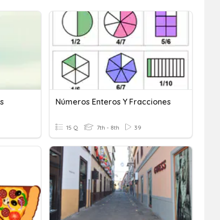
s
Números Enteros Y Fracciones
15 Q
7th - 8th
39