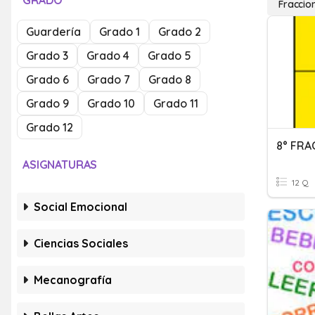
GRADO
Fraccio
Guardería
Grado 1
Grado 2
Grado 3
Grado 4
Grado 5
Grado 6
Grado 7
Grado 8
Grado 9
Grado 10
Grado 11
Grado 12
ASIGNATURAS
12 Q
Social Emocional
Ciencias Sociales
Mecanografía