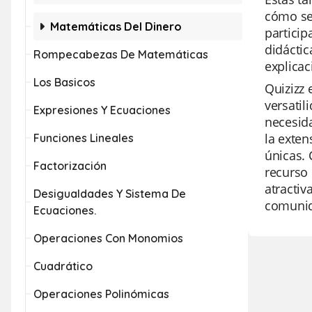
cómo se 
Matemáticas Del Dinero
particip
didáctic
Rompecabezas De Matemáticas
explica
Los Basicos
Quizizz 
versatil
Expresiones Y Ecuaciones
necesida
la exten
Funciones Lineales
únicas. 
Factorización
recurso 
atractiv
Desigualdades Y Sistema De
comunid
Ecuaciones.
Operaciones Con Monomios
Cuadrático
Operaciones Polinómicas