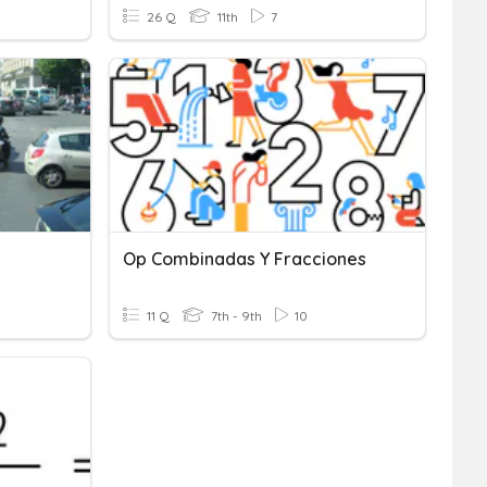
26 Q
11th
7
Op Combinadas Y Fracciones
11 Q
7th - 9th
10