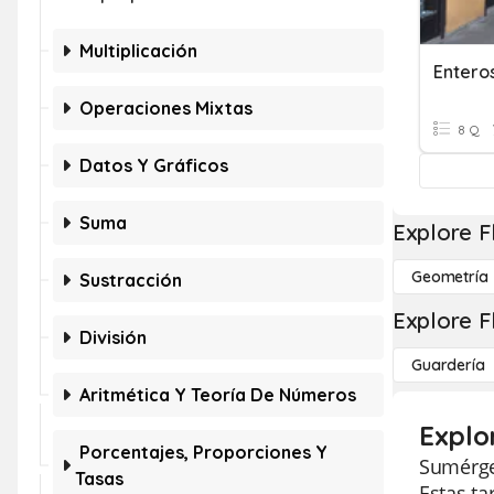
Multiplicación
Entero
Operaciones Mixtas
8 Q
Datos Y Gráficos
Suma
Explore F
Geometría
Sustracción
Explore F
División
Guardería
Aritmética Y Teoría De Números
Explor
Porcentajes, Proporciones Y
Sumérget
Tasas
Estas ta