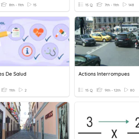
8th - 11th
15
15 Q
7th - 11th
148
es De Salud
Actions Interrompues
11th
2
15 Q
9th - 12th
80