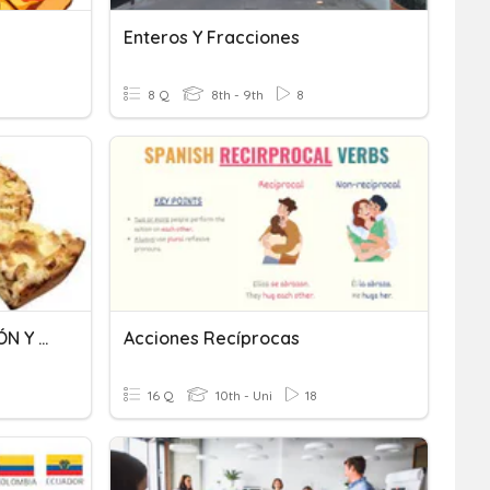
Enteros Y Fracciones
8 Q
8th - 9th
8
FRACCIONES. COMPARACIÓN Y ORDENACIÓN.
Acciones Recíprocas
16 Q
10th - Uni
18