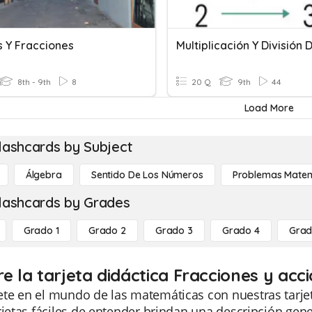
s Y Fracciones
8th - 9th
8
20 Q
9th
44
Load More
lashcards by Subject
Álgebra
Sentido De Los Números
Problemas Matem
lashcards by Grades
Grado 1
Grado 2
Grado 3
Grado 4
Grad
e la tarjeta didáctica Fracciones y acc
e en el mundo de las matemáticas con nuestras tarjeta
rjetas fáciles de entender brindan una descripción gen