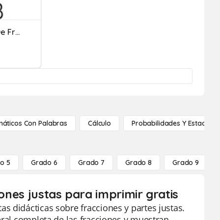
Multiplicación Y División De Fracciones
áticos Con Palabras
Cálculo
Probabilidades Y Estadístic
o 5
Grado 6
Grado 7
Grado 8
Grado 9
iones justas para imprimir gratis
s didácticas sobre fracciones y partes justas.
eral completa de las fracciones y muestran