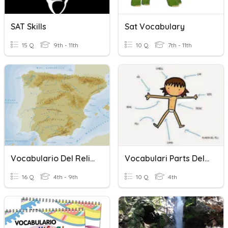
SAT Skills
Sat Vocabulary
15 Q
9th - 11th
10 Q
7th - 11th
Vocabulario Del Relieve
Vocabulari Parts Del Cos
16 Q
4th - 9th
10 Q
4th