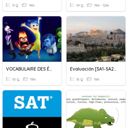
11 Q
11th
19 Q
11th - 12th
VOCABULAIRE DES ÉMOTIONS
Evaluación [SA1-SA2-SA3]
10 Q
11th
15 Q
11th