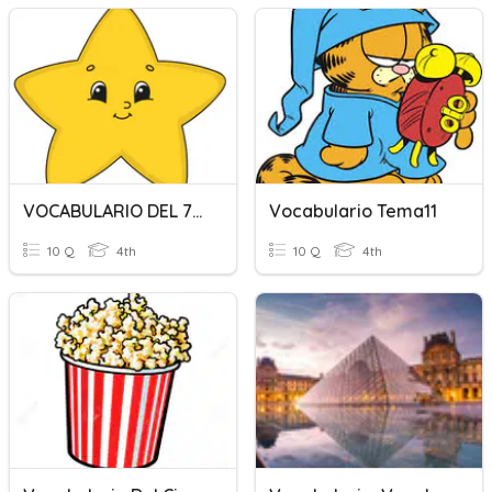
VOCABULARIO DEL 761 AL 770
Vocabulario Tema11
10 Q
4th
10 Q
4th