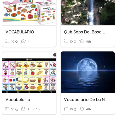
VOCABULARIO
Què Saps Del Bosc Del Salt Des Freu?
10 Q
4th
10 Q
4th
Vocabulario
Vocabulario De La Noche Llego Del Mar
10 Q
4th - 7th
10 Q
4th