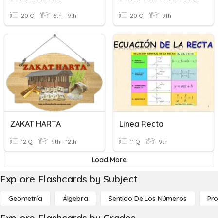
20 Q
6th - 9th
20 Q
9th
ZAKAT HARTA
Linea Recta
12 Q
9th - 12th
11 Q
9th
Load More
Explore Flashcards by Subject
Geometría
Álgebra
Sentido De Los Números
Pro
Explore Flashcards by Grades