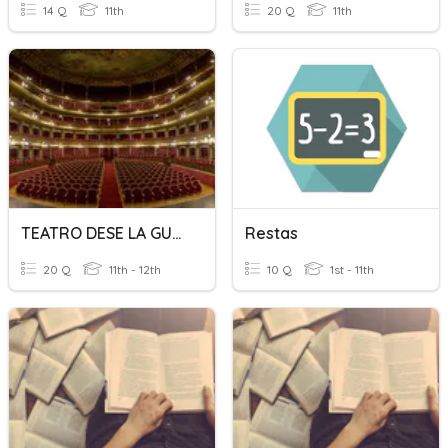
14 Q
11th
20 Q
11th
TEATRO DESE LA GUERRA HASTA LOS 50
Restas
20 Q
11th - 12th
10 Q
1st - 11th