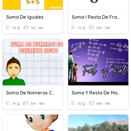
Suma De Iguales
Suma I Resta De Fraccions
10 Q
1st - 6th
10 Q
5th - 6th
Suma De Números Con Diferente Signo
Suma Y Resta De Monomios
14 Q
5th - 6th
10 Q
6th - 8th