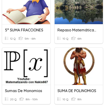
5° SUMA FRACCIONES
Repaso Matemáticas 6º Primaria
12 Q
5th - 6th
10 Q
6th
Sumas De Monomios
SUMA DE POLINOMIOS
20 Q
8th - 10th
10 Q
8th