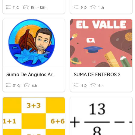
11 Q
11th - 12th
9 Q
11th
Suma De Ángulos Áreas
SUMA DE ENTEROS 2
31 Q
6th
11 Q
6th