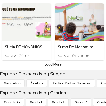
SUMA DE MONOMIOS
Suma De Monomios
13 Q
8th
10 Q
3rd - 8th
Load More
Explore Flashcards by Subject
Geometría
Álgebra
Sentido De Los Números
Pro
Explore Flashcards by Grades
Guardería
Grado 1
Grado 2
Grado 3
Grad