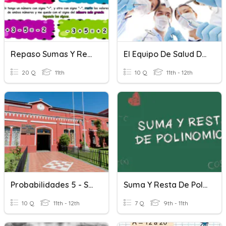
Repaso Sumas Y Restas De Números Enteros
El Equipo De Salud Dental
20 Q
11th
10 Q
11th - 12th
Probabilidades 5 - Suma De Probabilidades
Suma Y Resta De Polinomios
10 Q
11th - 12th
7 Q
9th - 11th