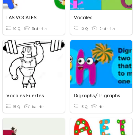
LAS VOCALES
Vocales
10 Q
3rd - 4th
10 Q
2nd - 4th
Vocales Fuertes
Digraphs/Trigraphs
15 Q
1st - 4th
15 Q
4th