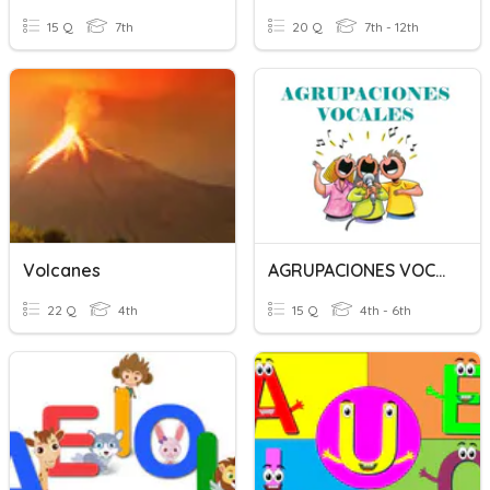
15 Q
7th
20 Q
7th - 12th
Volcanes
AGRUPACIONES VOCALES
22 Q
4th
15 Q
4th - 6th