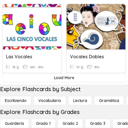
Las Vocales
Vocales Dobles
18 Q
6th - 8th
10 Q
8th
Load More
Explore Flashcards by Subject
Escribiendo
Vocabulario
Lectura
Gramática
Explore Flashcards by Grades
Guardería
Grado 1
Grado 2
Grado 3
Grad