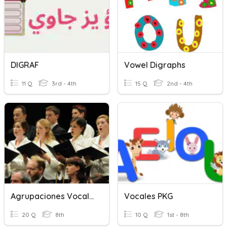
DIGRAF
Vowel Digraphs
11 Q
3rd - 4th
15 Q
2nd - 4th
Agrupaciones Vocales
Vocales PKG
20 Q
8th
10 Q
1st - 8th