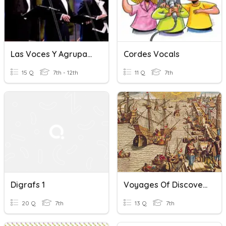
Las Voces Y Agrupaciones Vocales
Cordes Vocals
15 Q
7th - 12th
11 Q
7th
Digrafs 1
Voyages Of Discovery
20 Q
7th
13 Q
7th