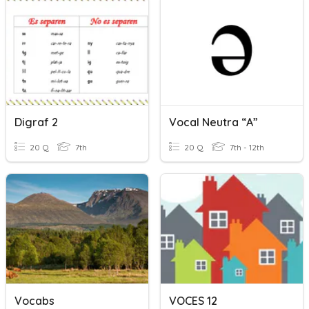
Digraf 2
Vocal Neutra “A”
20 Q
7th
20 Q
7th - 12th
Vocabs
VOCES 12