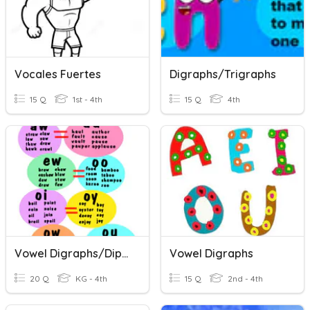
Vocales Fuertes
Digraphs/Trigraphs
15 Q
1st - 4th
15 Q
4th
Vowel Digraphs/Diphthongs (Quiz 3)
Vowel Digraphs
20 Q
KG - 4th
15 Q
2nd - 4th