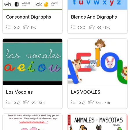
Consonant Digraphs
Blends And Digraphs
10 Q
3rd
20 Q
KG - 3rd
Las Vocales
LAS VOCALES
10 Q
KG - 3rd
10 Q
3rd - 4th