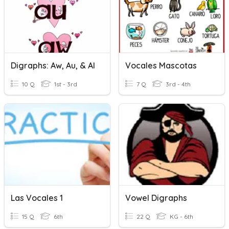
Digraphs: Aw, Au, & Al
Vocales Mascotas
10 Q
1st - 3rd
7 Q
3rd - 4th
Las Vocales 1
Vowel Digraphs
15 Q
6th
22 Q
KG - 6th