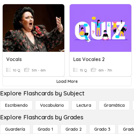
Vocals
Las Vocales 2
10 Q
5th - 6th
15 Q
6th - 7th
Load More
Explore Flashcards by Subject
Escribiendo
Vocabulario
Lectura
Gramática
Explore Flashcards by Grades
Guardería
Grado 1
Grado 2
Grado 3
Grad