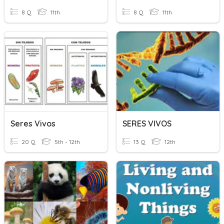
8 Q
11th
8 Q
11th
Seres Vivos
SERES VIVOS
20 Q
5th - 12th
13 Q
12th