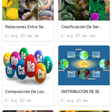
Relaciones Entre Seres Vivos
Clasificación De Seres Vivos
20 Q
6th - 11th
14 Q
11th - 12th
Composición De Los Seres Vivos
DISTRIBUCIÓN DE SERES VIVOS Y CLIMA
10 Q
11th
24 Q
11th