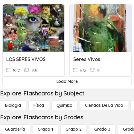
LOS SERES VIVOS
Seres Vivos
10 Q
8th
6 Q
8th
Load More
Explore Flashcards by Subject
Biología
Física
Química
Ciencias De La Vida
Explore Flashcards by Grades
Guardería
Grado 1
Grado 2
Grado 3
Grad