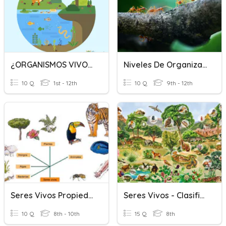
¿ORGANISMOS VIVOS O NO VIVOS?
Niveles De Organización De Los Seres Vivos
10 Q
1st - 12th
10 Q
9th - 12th
Seres Vivos Propiedades
Seres Vivos - Clasificación
10 Q
8th - 10th
15 Q
8th