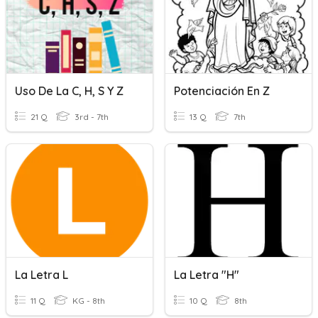
Uso De La C, H, S Y Z
Potenciación En Z
21 Q
3rd - 7th
13 Q
7th
La Letra L
La Letra "h"
11 Q
KG - 8th
10 Q
8th