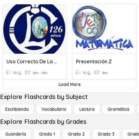
Uso Correcto De La Letra C
Presentación Z
10 Q
6th - 8th
15 Q
8th
Load More
Explore Flashcards by Subject
Escribiendo
Vocabulario
Lectura
Gramática
Explore Flashcards by Grades
Guardería
Grado 1
Grado 2
Grado 3
Grad