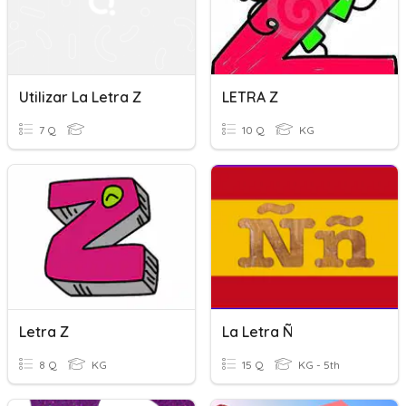
Utilizar La Letra Z
LETRA Z
7 Q
10 Q
KG
Letra Z
La Letra Ñ
8 Q
KG
15 Q
KG - 5th