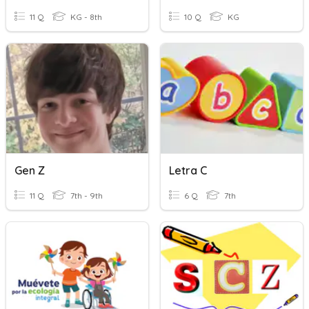
11 Q
KG - 8th
10 Q
KG
Gen Z
Letra C
11 Q
7th - 9th
6 Q
7th