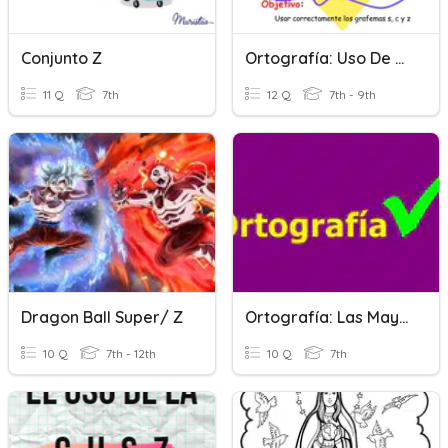
Conjunto Z
Ortografía: Uso De S, C, Z
11 Q
7th
12 Q
7th - 9th
Dragon Ball Super/ Z
Ortografía: Las Mayúsculas, La Letra B Y La Letra V.
10 Q
7th - 12th
10 Q
7th