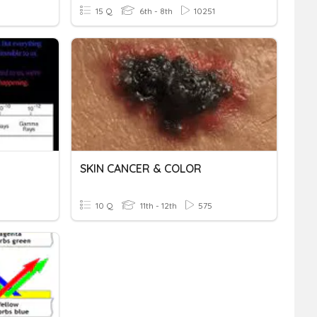
15 Q
6th - 8th
10251
SKIN CANCER & COLOR
10 Q
11th - 12th
575