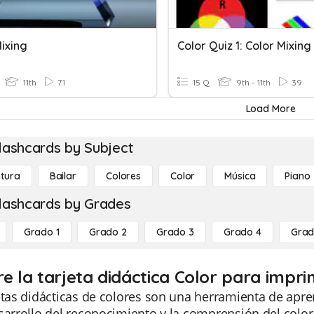
ixing
Color Quiz 1: Color Mixing
11th
71
15 Q
9th - 11th
39
Load More
lashcards by Subject
ntura
Bailar
Colores
Color
Música
Piano
lashcards by Grades
Grado 1
Grado 2
Grado 3
Grado 4
Grad
e la tarjeta didáctica Color para imprim
etas didácticas de colores son una herramienta de apren
sarrollo del reconocimiento y la comprensión del color.