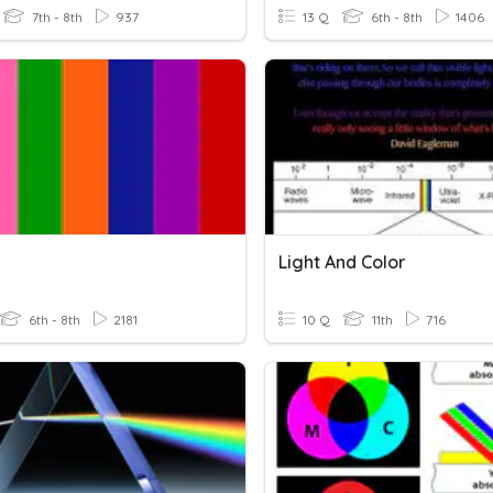
7th - 8th
937
13 Q
6th - 8th
1406
Light And Color
6th - 8th
2181
10 Q
11th
716