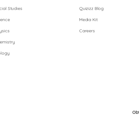
cial Studies
Quizizz Blog
ience
Media Kit
ysics
Careers
emistry
ology
Ob