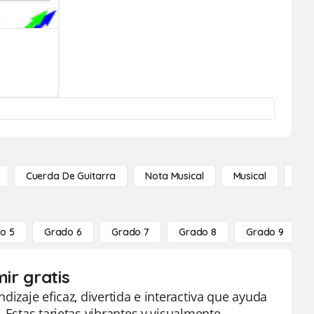
Cuerda De Guitarra
Nota Musical
Musical
Not
o 5
Grado 6
Grado 7
Grado 8
Grado 9
ir gratis
dizaje eficaz, divertida e interactiva que ayuda
 Estas tarjetas vibrantes y visualmente