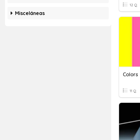
12 Q
Misceláneas
Colors
11 Q