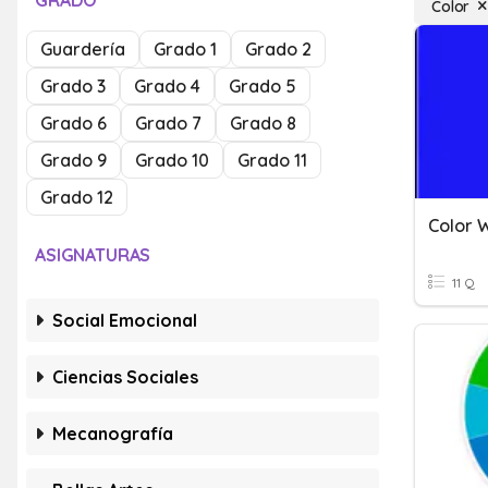
GRADO
Color
Guardería
Grado 1
Grado 2
Grado 3
Grado 4
Grado 5
Grado 6
Grado 7
Grado 8
Grado 9
Grado 10
Grado 11
Grado 12
Color 
ASIGNATURAS
11 Q
Social Emocional
Ciencias Sociales
Mecanografía