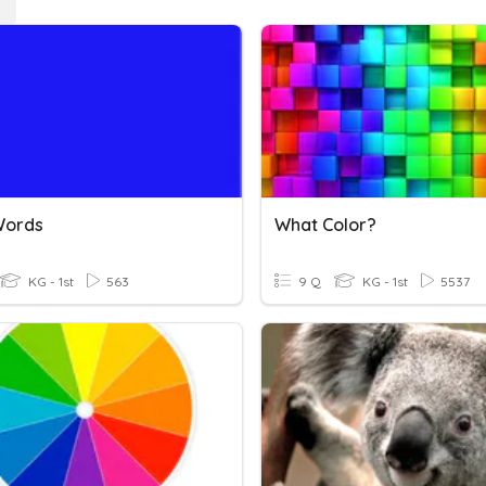
Words
What Color?
KG - 1st
563
9 Q
KG - 1st
5537