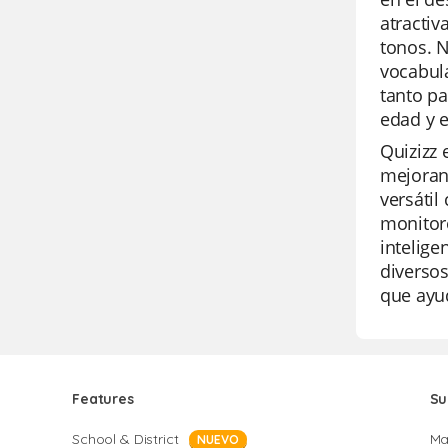
atractiv
tonos. N
vocabula
tanto pa
edad y e
Quizizz 
mejoran 
versátil
monitore
intelige
diversos
que ayud
Features
Su
School & District
Ma
NUEVO