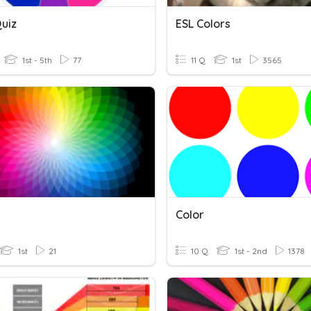
Quiz
ESL Colors
1st - 5th
77
11 Q
1st
3565
Color
1st
21
10 Q
1st - 2nd
1378