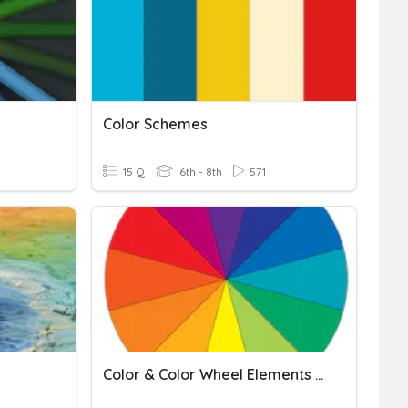
Color Schemes
15 Q
6th - 8th
571
Color & Color Wheel Elements Of Art (LBtL)