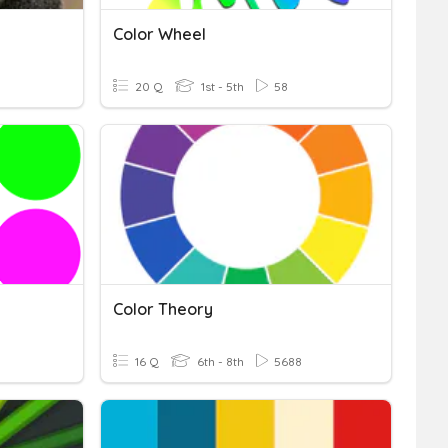
Color Wheel
20 Q
1st - 5th
58
Color Theory
16 Q
6th - 8th
5688