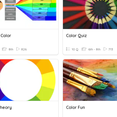
 Color
Color Quiz
8th
826
10 Q
6th - 8th
713
Theory
Color Fun