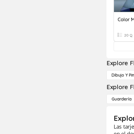
Color M
20 Q
Explore F
Dibujo Y Pi
Explore F
Guardería
Explor
Las tarj
en el de