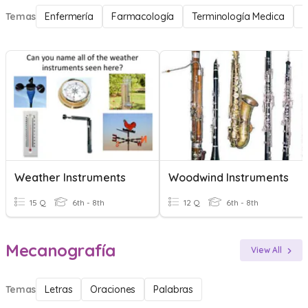
Temas
Enfermería
Farmacología
Terminología Medica
P
Weather Instruments
Woodwind Instruments
15 Q
6th - 8th
12 Q
6th - 8th
Mecanografía
View All
Temas
Letras
Oraciones
Palabras