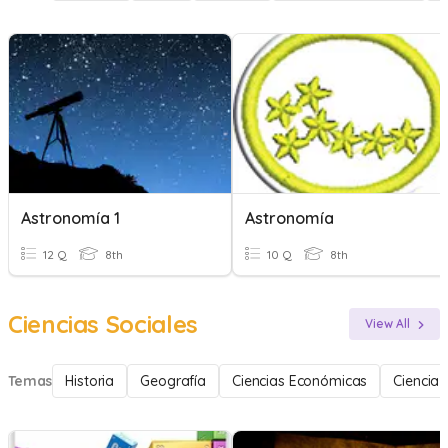
Astronomía 1
Astronomía
12 Q
8th
10 Q
8th
Ciencias Sociales
View All
Temas
Historia
Geografía
Ciencias Económicas
Ciencia 