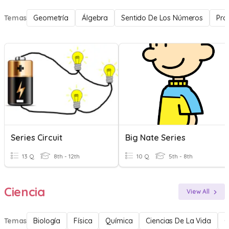
Temas
Geometría
Álgebra
Sentido De Los Números
Pro
Series Circuit
Big Nate Series
13 Q
8th - 12th
10 Q
5th - 8th
Ciencia
View All
Temas
Biología
Física
Química
Ciencias De La Vida
C