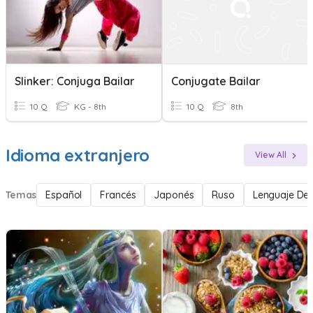
Slinker: Conjuga Bailar
Conjugate Bailar
10 Q
KG - 8th
10 Q
8th
Idioma extranjero
View All
Temas
Español
Francés
Japonés
Ruso
Lenguaje De