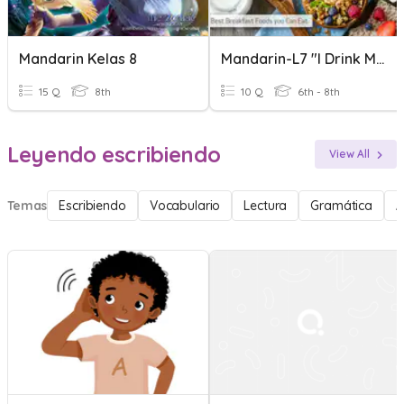
Mandarin Kelas 8
Mandarin-L7 "I Drink Milk, No Coffee"
15 Q
8th
10 Q
6th - 8th
Leyendo escribiendo
View All
Temas
Escribiendo
Vocabulario
Lectura
Gramática
A