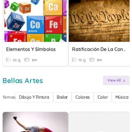
Elementos Y Símbolos
Ratificación De La Constitución De Los Estados Unidos
25 Q
8th
15 Q
8th
Bellas Artes
View All
Temas
Dibujo Y Pintura
Bailar
Colores
Color
Música