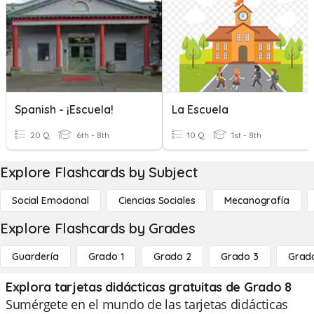
Spanish - ¡Escuela!
La Escuela
20 Q
6th - 8th
10 Q
1st - 8th
Explore Flashcards by Subject
Social Emocional
Ciencias Sociales
Mecanografía
Explore Flashcards by Grades
Guardería
Grado 1
Grado 2
Grado 3
Grad
Explora tarjetas didácticas gratuitas de Grado 8
Sumérgete en el mundo de las tarjetas didácticas