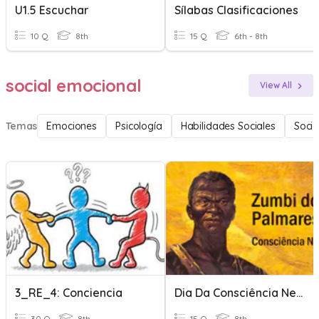
U1.5 Escuchar
Sílabas Clasificaciones
10 Q
8th
15 Q
6th - 8th
social emocional
View All
Temas
Emociones
Psicología
Habilidades Sociales
Socio
3_RE_4: Conciencia
Dia Da Consciência Negra Quiz
30 Q
8th
15 Q
8th