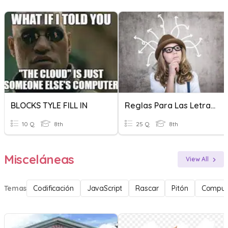
BLOCKS TYLE FILL IN
Reglas Para Las Letras Mayúsculas Y Minúsculas
10 Q
8th
25 Q
8th
Misceláneas
View All
Temas
Codificación
JavaScript
Rascar
Pitón
Comput