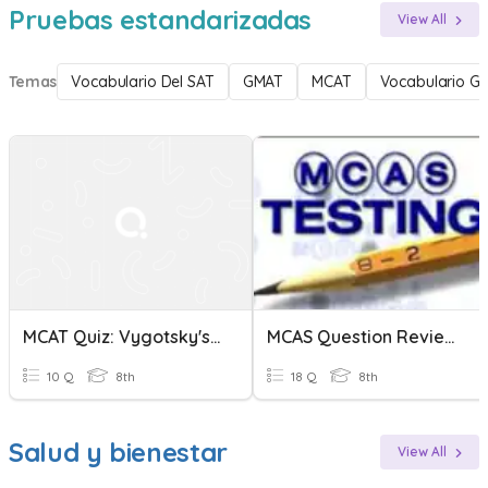
Pruebas estandarizadas
View All
Temas
Vocabulario Del SAT
GMAT
MCAT
Vocabulario G
MCAT Quiz: Vygotsky's Sociocultural Development
MCAS Question Review 2015
10 Q
8th
18 Q
8th
Salud y bienestar
View All