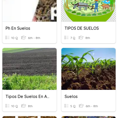
Ph En Suelos
TIPOS DE SUELOS
10 Q
6th - 8th
7 Q
8th
Tipos De Suelos En América
Suelos
10 Q
8th
5 Q
6th - 8th