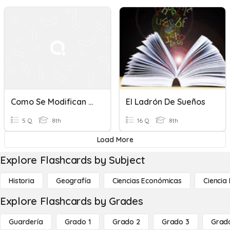
Como Se Modifican Los Suelos
El Ladrón De Sueños
5 Q
8th
16 Q
8th
Load More
Explore Flashcards by Subject
Historia
Geografía
Ciencias Económicas
Ciencia
Explore Flashcards by Grades
Guardería
Grado 1
Grado 2
Grado 3
Grad