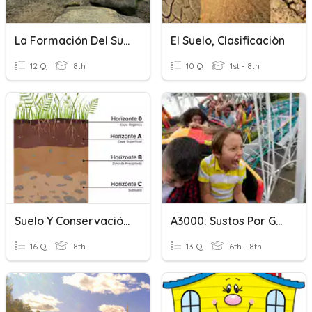
La Formación Del Suelo
El Suelo, Clasificaciòn
12 Q
8th
10 Q
1st - 8th
Suelo Y Conservación Ambiental
A3000: Sustos Por Gusto
16 Q
8th
13 Q
6th - 8th