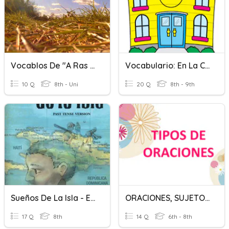
Vocablos De "A Ras Del Suelo"
Vocabulario: En La Casa
10 Q
8th - Uni
20 Q
8th - 9th
Sueños De La Isla - Eventos Cap. 1 - 6
ORACIONES, SUJETOS Y PREDICADOS, Y PUNTUACIÓN
17 Q
8th
14 Q
6th - 8th