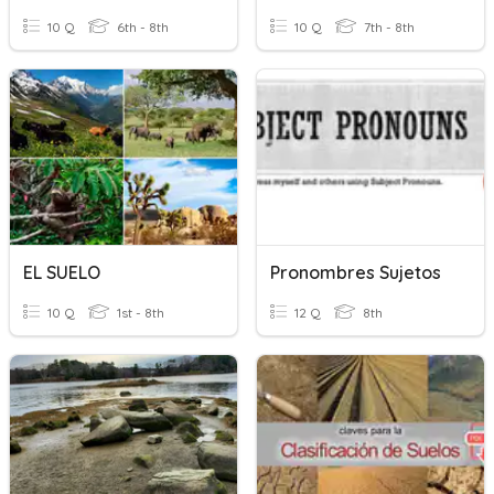
10 Q
6th - 8th
10 Q
7th - 8th
EL SUELO
Pronombres Sujetos
10 Q
1st - 8th
12 Q
8th