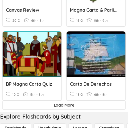
Canvas Review
Magna Carta & Parliament
20 Q
6th - 8th
15 Q
8th - 9th
BP Magna Carta Quiz
Carta De Derechos
10 Q
5th - 8th
18 Q
6th - 8th
Load More
Explore Flashcards by Subject