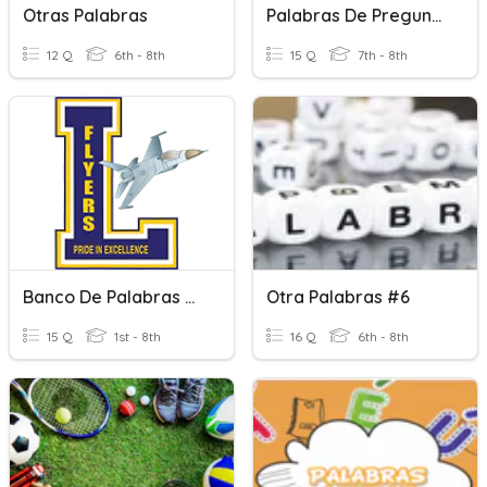
Otras Palabras
Palabras De Pregunta
12 Q
6th - 8th
15 Q
7th - 8th
Banco De Palabras Examen #5
Otra Palabras #6
15 Q
1st - 8th
16 Q
6th - 8th