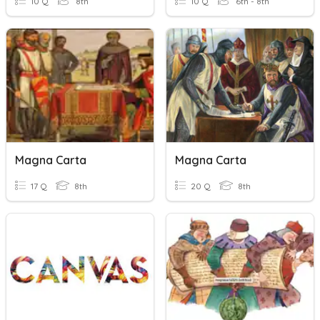
10 Q
8th
10 Q
6th - 8th
Magna Carta
Magna Carta
17 Q
8th
20 Q
8th