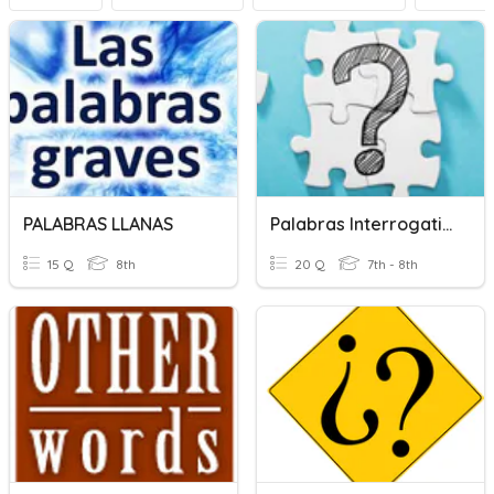
PALABRAS LLANAS
Palabras Interrogativas
15 Q
8th
20 Q
7th - 8th