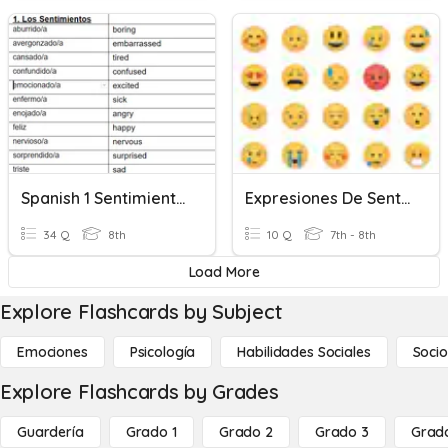
Spanish 1 Sentimientos (feelings) Vocab
Expresiones De Sentimientos
34 Q
8th
10 Q
7th - 8th
Load More
Explore Flashcards by Subject
Emociones
Psicología
Habilidades Sociales
Socio
Explore Flashcards by Grades
Guardería
Grado 1
Grado 2
Grado 3
Grad