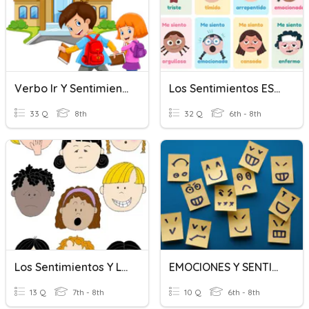
Verbo Ir Y Sentimientos
Los Sentimientos ESTAR
33 Q
8th
32 Q
6th - 8th
Los Sentimientos Y Las Emociones-Grade 8
EMOCIONES Y SENTIMIENTOS
13 Q
7th - 8th
10 Q
6th - 8th