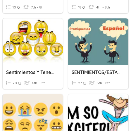
10 Q
7th - 8th
18 Q
4th - 8th
Sentimientos Y Tener Expressions
SENTIMIENTOS/ESTAR
20 Q
6th - 8th
27 Q
5th - 8th