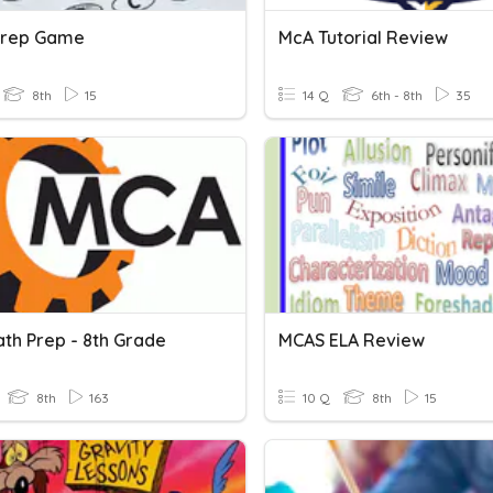
Prep Game
McA Tutorial Review
8th
15
14 Q
6th - 8th
35
th Prep - 8th Grade
MCAS ELA Review
8th
163
10 Q
8th
15