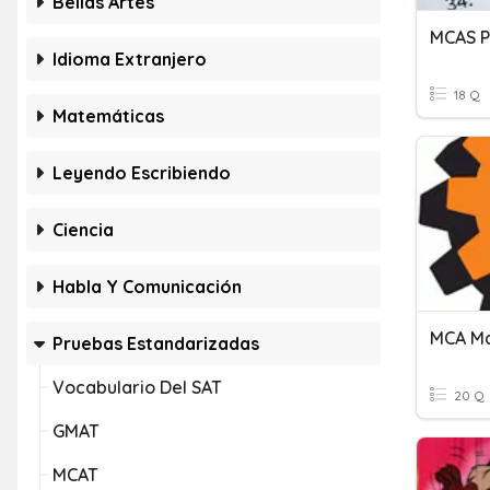
Bellas Artes
MCAS 
Idioma Extranjero
18 Q
Matemáticas
Leyendo Escribiendo
Ciencia
Habla Y Comunicación
MCA Ma
Pruebas Estandarizadas
Vocabulario Del SAT
20 Q
GMAT
MCAT