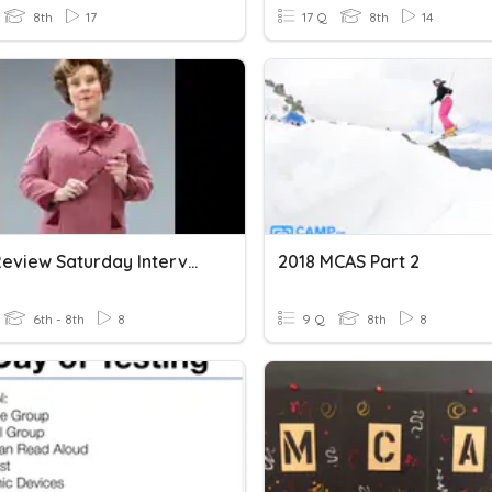
8th
17
17 Q
8th
14
MCAS Review Saturday Intervention
2018 MCAS Part 2
6th - 8th
8
9 Q
8th
8