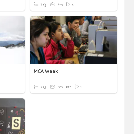
7 Q
8th
4
MCA Week
7 Q
6th - 8th
1