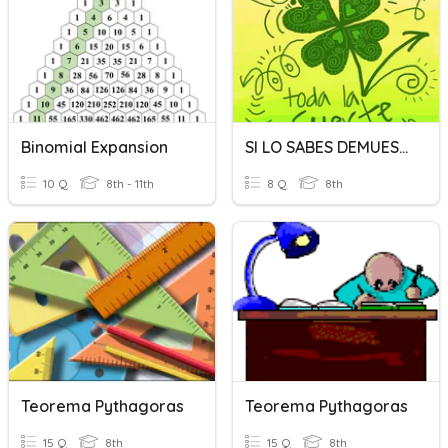
Binomial Expansion
SI LO SABES DEMUESTRALO "BINOMIO DE NEWTON""
10 Q
8th - 11th
8 Q
8th
Teorema Pythagoras
Teorema Pythagoras
15 Q
8th
15 Q
8th