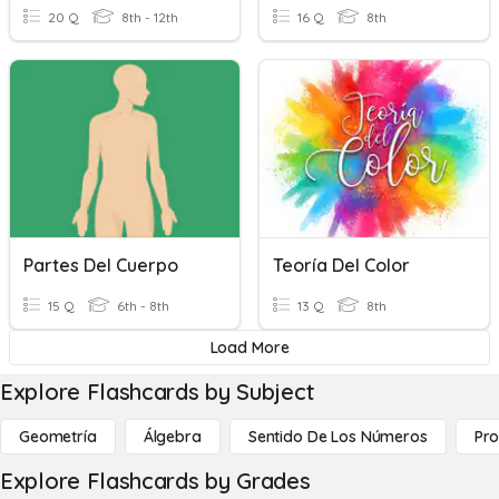
20 Q
8th - 12th
16 Q
8th
Partes Del Cuerpo
Teoría Del Color
15 Q
6th - 8th
13 Q
8th
Load More
Explore Flashcards by Subject
Geometría
Álgebra
Sentido De Los Números
Pro
Explore Flashcards by Grades