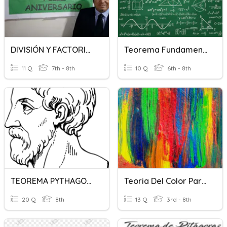
DIVISIÓN Y FACTORIZACIÓN
Teorema Fundamental Del Algebra.
11 Q
7th - 8th
10 Q
6th - 8th
TEOREMA PYTHAGORAS
Teoria Del Color Para Niños
20 Q
8th
13 Q
3rd - 8th