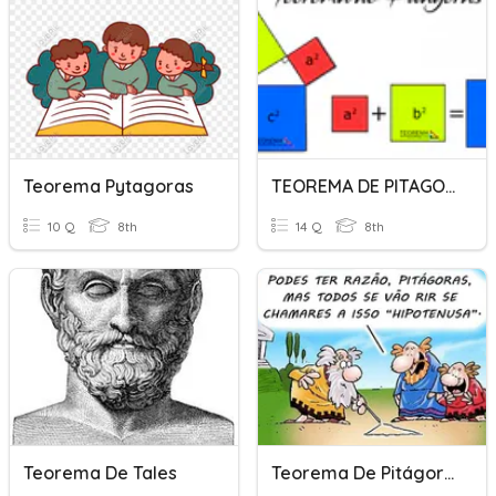
Teorema Pytagoras
TEOREMA DE PITAGORAS
10 Q
8th
14 Q
8th
Teorema De Tales
Teorema De Pitágoras