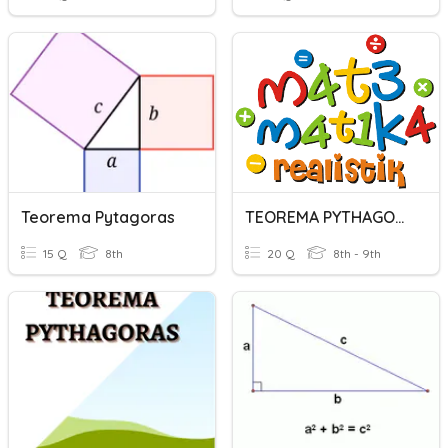
Teorema Pytagoras
TEOREMA PYTHAGORAS
15 Q
8th
20 Q
8th - 9th