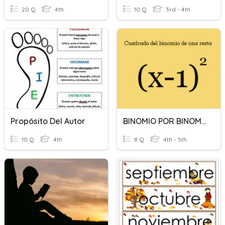
20 Q
4th
10 Q
3rd - 4th
Propósito Del Autor
BINOMIO POR BINOMIO
10 Q
4th
8 Q
4th - 5th