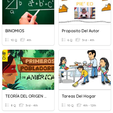
BINOMIOS
Proposito Del Autor
10 Q
4th
6 Q
3rd - 4th
TEORÍA DEL ORIGEN ÚNICO
Tareas Del Hogar
8 Q
3rd - 4th
10 Q
4th - 12th