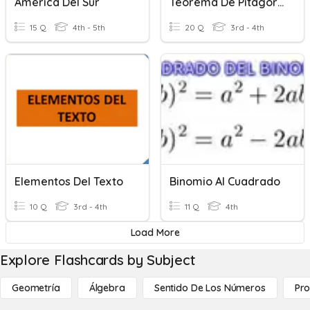
América Del Sur
Teorema De Pitàgores
15 Q
4th - 5th
20 Q
3rd - 4th
Elementos Del Texto
Binomio Al Cuadrado
10 Q
3rd - 4th
11 Q
4th
Load More
Explore Flashcards by Subject
Geometría
Álgebra
Sentido De Los Números
Pro