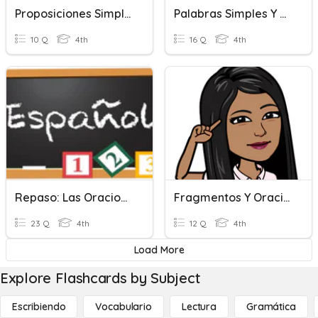
Proposiciones Simples Y Compuestas
Palabras Simples Y Compuestas
10 Q
4th
16 Q
4th
Repaso: Las Oraciones Simples Y Compuestas
Fragmentos Y Oraciones Unidas
23 Q
4th
12 Q
4th
Load More
Explore Flashcards by Subject
Escribiendo
Vocabulario
Lectura
Gramática