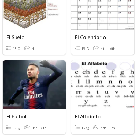
El Suelo
El Calendario
18 Q
4th
19 Q
4th - 6th
El Fútbol
El Alfabeto
12 Q
4th - 6th
15 Q
4th - 8th