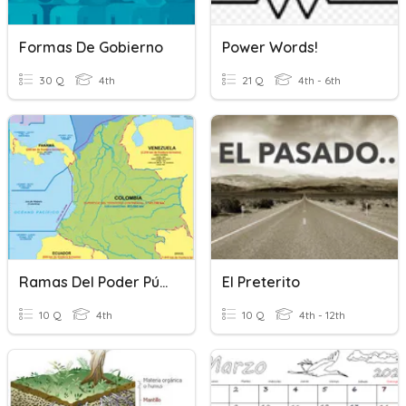
Formas De Gobierno
Power Words!
30 Q
4th
21 Q
4th - 6th
Ramas Del Poder Público
El Preterito
10 Q
4th
10 Q
4th - 12th