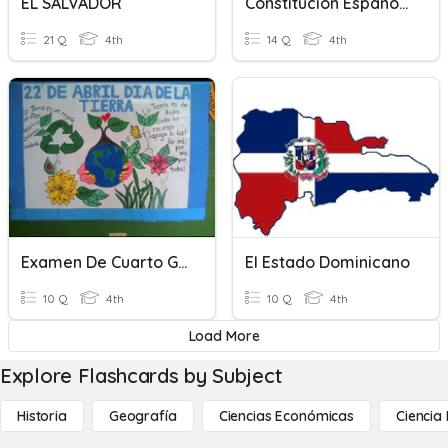
EL SALVADOR
Constitución Española
21 Q
4th
14 Q
4th
Examen De Cuarto Grado Ciencias Sociales
El Estado Dominicano
10 Q
4th
10 Q
4th
Load More
Explore Flashcards by Subject
Historia
Geografía
Ciencias Económicas
Ciencia