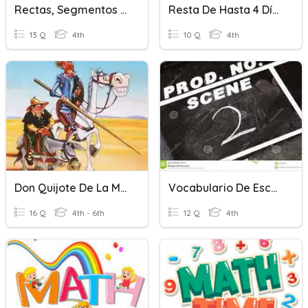
Rectas, Segmentos De Recta, Rayos
Resta De Hasta 4 Dígitos
13 Q
4th
10 Q
4th
Don Quijote De La Mancha
Vocabulario De Escena Dos
16 Q
4th - 6th
12 Q
4th