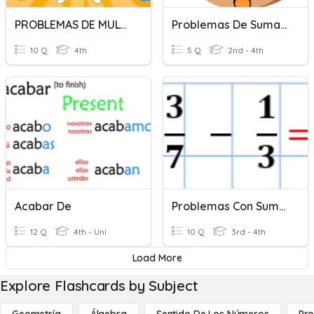
PROBLEMAS DE MULTIPLICACION
Problemas De Suma Y Resta
10 Q
4th
5 Q
2nd - 4th
Acabar De
Problemas Con Suma Y Resta De Fracciones
12 Q
4th - Uni
10 Q
3rd - 4th
Load More
Explore Flashcards by Subject