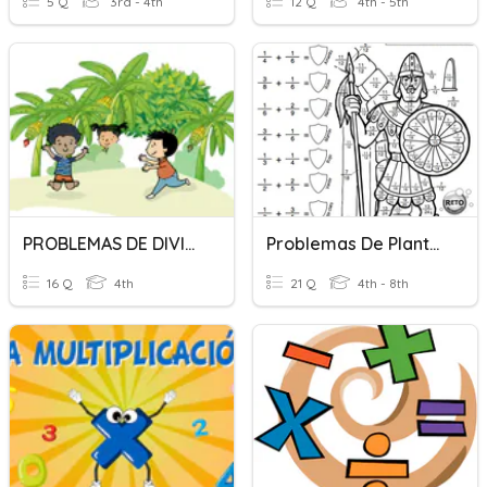
5 Q
3rd - 4th
12 Q
4th - 5th
PROBLEMAS DE DIVISIÓN
Problemas De Planteo
16 Q
4th
21 Q
4th - 8th