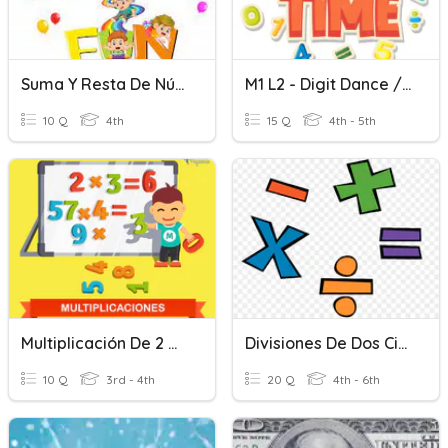
Suma Y Resta De Números De 4 Dígitos
M1 L2 - Digit Dance / Danza De Dígitos
10 Q
4th
15 Q
4th - 5th
Multiplicación De 2 Dígitos Por Un Dígito
Divisiones De Dos Cifras
10 Q
3rd - 4th
20 Q
4th - 6th