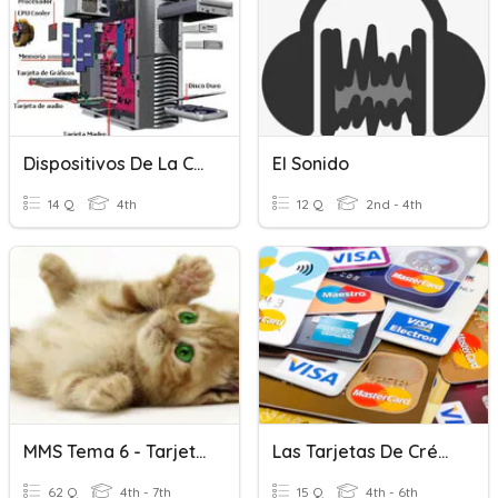
Dispositivos De La Computadora
El Sonido
14 Q
4th
12 Q
2nd - 4th
MMS Tema 6 - Tarjetas De Expansión
Las Tarjetas De Créditos
62 Q
4th - 7th
15 Q
4th - 6th