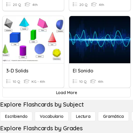
20 Q
4th
20 Q
4th
3-D Solids
El Sonido
10 Q
KG - 4th
10 Q
4th
Load More
Explore Flashcards by Subject
Escribiendo
Vocabulario
Lectura
Gramática
Explore Flashcards by Grades