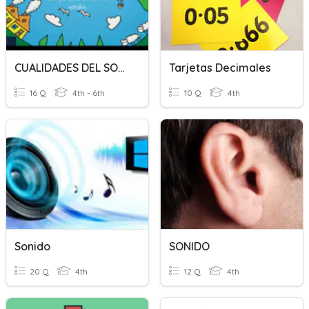
CUALIDADES DEL SONIDO
Tarjetas Decimales
16 Q
4th - 6th
10 Q
4th
Sonido
SONIDO
20 Q
4th
12 Q
4th