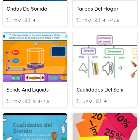
Ondas De Sonido
Tareas Del Hogar
10 Q
4th
10 Q
4th - 12th
Solids And Liquids
Cualidades Del Sonido
10 Q
2nd - 4th
20 Q
4th