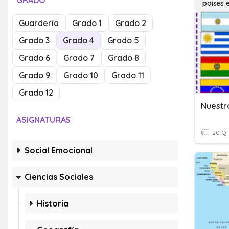
GRADO
paises 
Guardería
Grado 1
Grado 2
Grado 3
Grado 4
Grado 5
Grado 6
Grado 7
Grado 8
Grado 9
Grado 10
Grado 11
Grado 12
Nuestro
ASIGNATURAS
20 Q
Social Emocional
Ciencias Sociales
Historia