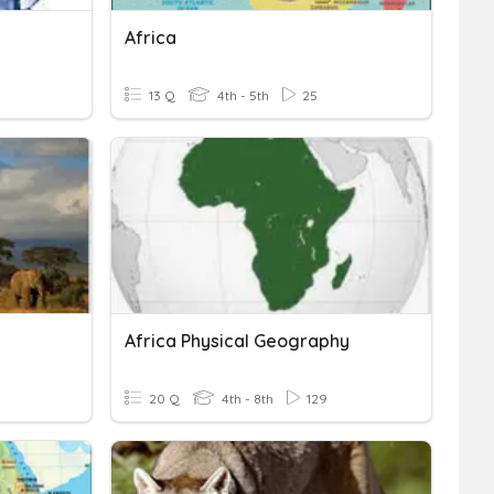
Africa
13 Q
4th - 5th
25
Africa Physical Geography
20 Q
4th - 8th
129