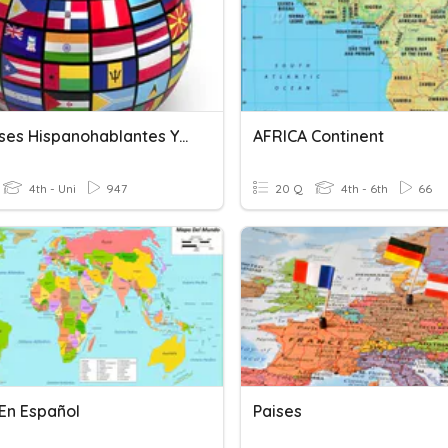
Los Paises Hispanohablantes Y Las Capitales
AFRICA Continent
4th - Uni
947
20 Q
4th - 6th
66
 En Español
Paises