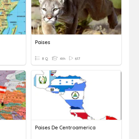
Paises
8 Q
4th
617
Paises De Centroamerica