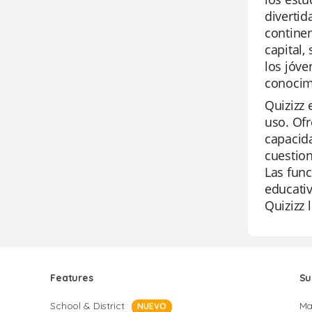
divertid
continen
capital,
los jóve
conocimi
Quizizz 
uso. Ofr
capacida
cuestion
Las func
educativ
Quizizz 
Features
Su
School & District
Ma
NUEVO