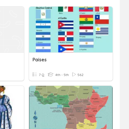
Países
7 Q
4th - 5th
562