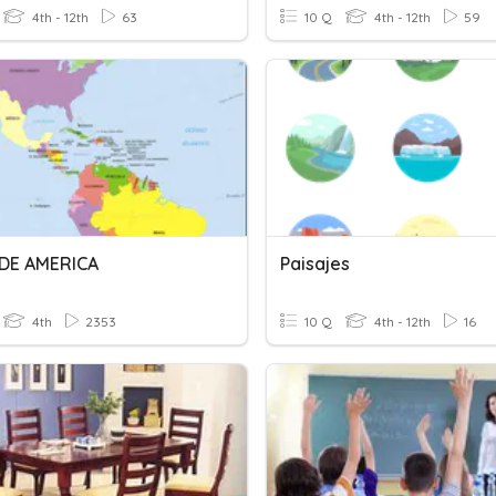
4th - 12th
63
10 Q
4th - 12th
59
 DE AMERICA
Paisajes
4th
2353
10 Q
4th - 12th
16