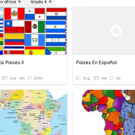
en africa
Grado 4
s Paises II
Paises En Español
3rd - 4th
3700
13 Q
4th
30