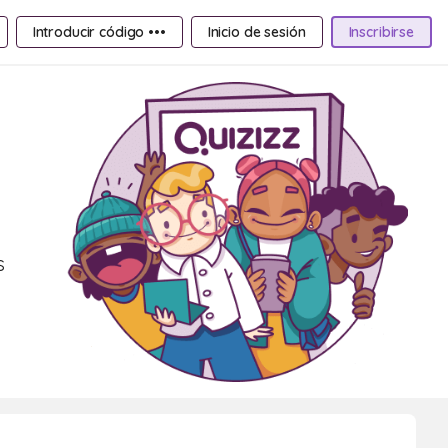
Introducir código •••
Inicio de sesión
Inscribirse
s