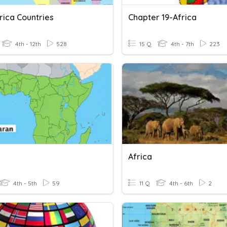
rica Countries
Chapter 19-Africa
4th - 12th
528
15 Q
4th - 7th
223
Africa
4th - 5th
59
11 Q
4th - 6th
2