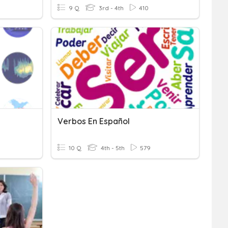
9 Q
3rd - 4th
410
Verbos En Español
10 Q
4th - 5th
579