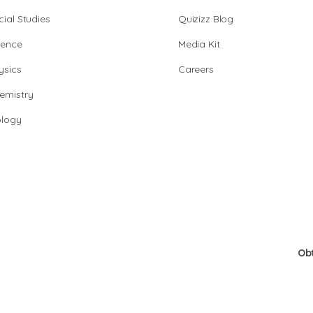
cial Studies
Quizizz Blog
ience
Media Kit
ysics
Careers
emistry
ology
Ob