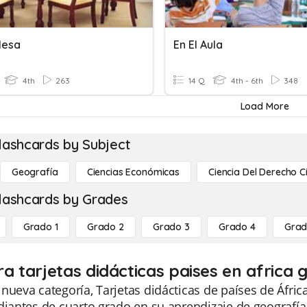
Mesa
En El Aula
4th
263
14 Q
4th - 6th
348
Load More
lashcards by Subject
Geografía
Ciencias Económicas
Ciencia Del Derecho C
lashcards by Grades
Grado 1
Grado 2
Grado 3
Grado 4
Grad
ra tarjetas didácticas paises en africa 
nueva categoría, Tarjetas didácticas de países de Áfri
diantes de cuarto grado en su aprendizaje de geografía