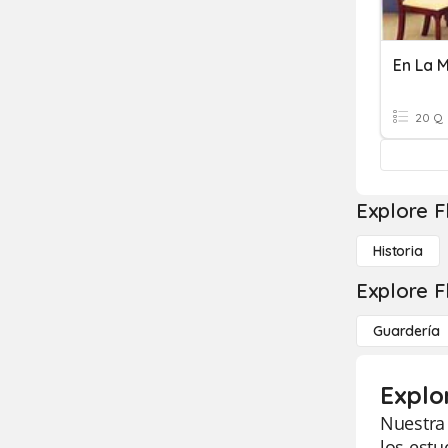
En La 
20 Q
Explore F
Historia
Explore F
Guardería
Explo
Nuestra 
los estu