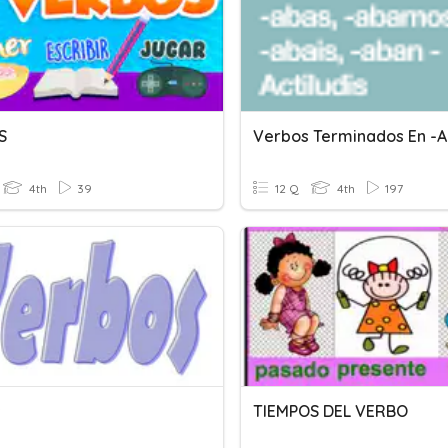
S
4th
39
12 Q
4th
197
s
TIEMPOS DEL VERBO