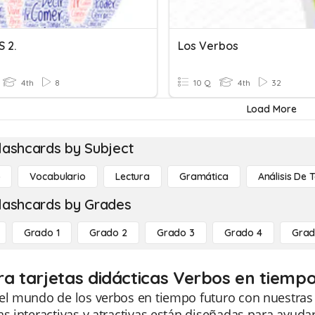
 2.
Los Verbos
4th
8
10 Q
4th
32
Load More
lashcards by Subject
o
Vocabulario
Lectura
Gramática
Análisis De 
lashcards by Grades
Grado 1
Grado 2
Grado 3
Grado 4
Grad
ra tarjetas didácticas Verbos en tiempo
el mundo de los verbos en tiempo futuro con nuestras ta
as interactivas y atractivas están diseñadas para ayud