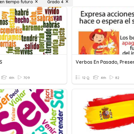
en tiempo futuro
Grado 4
S
4th
709
12 Q
4th
82