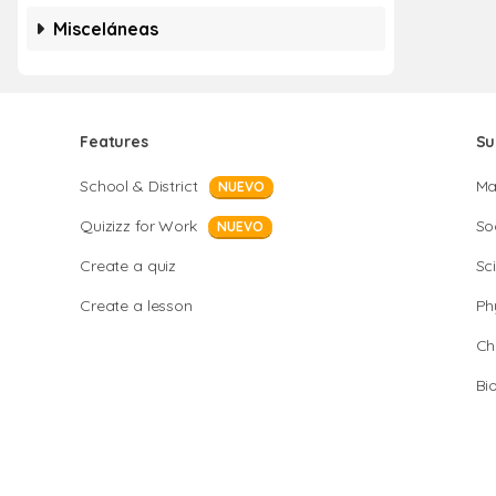
Misceláneas
Features
Su
School & District
Ma
NUEVO
Quizizz for Work
So
NUEVO
Create a quiz
Sc
Create a lesson
Ph
Ch
Bi