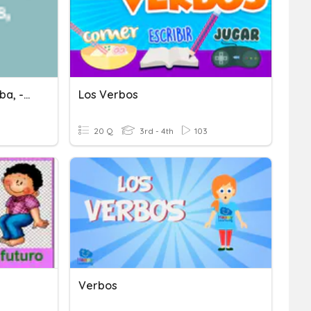
Verbos Terminados En -aba, -abas, -ábamos...
Los Verbos
20 Q
3rd - 4th
103
Verbos