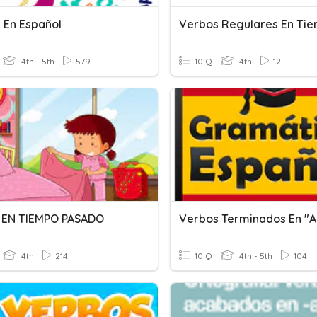
 En Español
4th - 5th
579
10 Q
4th
12
 EN TIEMPO PASADO
Verbos Terminados En "a
4th
214
10 Q
4th - 5th
104