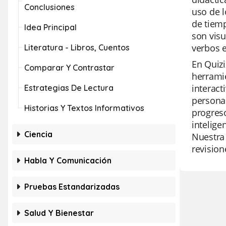
Conclusiones
uso de l
de tiemp
Idea Principal
son visu
verbos e
Literatura - Libros, Cuentos
En Quizi
Comparar Y Contrastar
herramie
interact
Estrategias De Lectura
personal
Historias Y Textos Informativos
progreso
intelige
Ciencia
Nuestra 
revision
Habla Y Comunicación
Pruebas Estandarizadas
Salud Y Bienestar