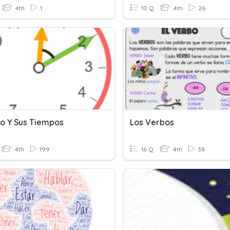
4th
1
10 Q
4th
26
bo Y Sus Tiempos
Los Verbos
4th
199
16 Q
4th
38