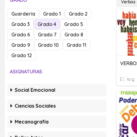
GRADO
Verbos 
Guardería
Grado 1
Grado 2
Grado 3
Grado 4
Grado 5
Grado 6
Grado 7
Grado 8
Grado 9
Grado 10
Grado 11
Grado 12
VERBO
ASIGNATURAS
10 Q
Social Emocional
Ciencias Sociales
Mecanografía