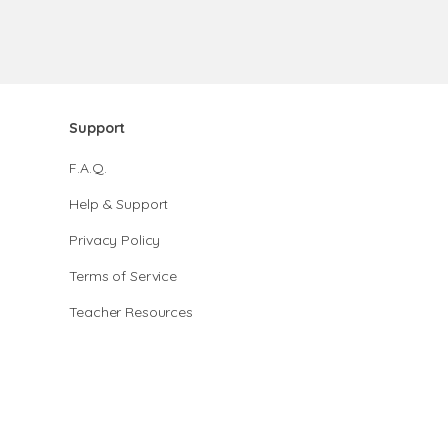
Support
F.A.Q.
Help & Support
Privacy Policy
Terms of Service
Teacher Resources