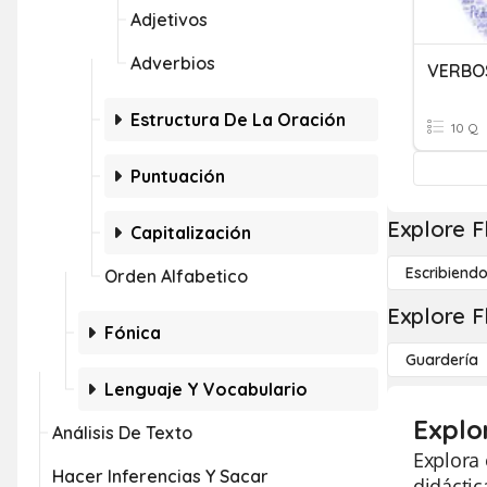
Adjetivos
Adverbios
VERBOS
Estructura De La Oración
10 Q
Puntuación
Explore F
Capitalización
Escribiend
Orden Alfabetico
Explore F
Fónica
Guardería
Lenguaje Y Vocabulario
Explo
Análisis De Texto
Explora 
Hacer Inferencias Y Sacar
didáctic