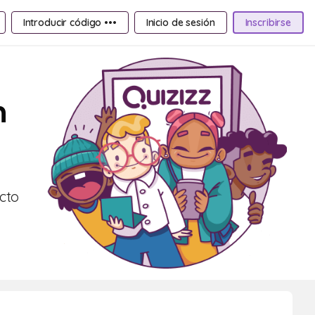
Introducir código •••
Inicio de sesión
Inscribirse
n
cto