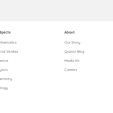
bjects
About
thematics
Our Story
cial Studies
Quizizz Blog
ience
Media Kit
ysics
Careers
emistry
ology