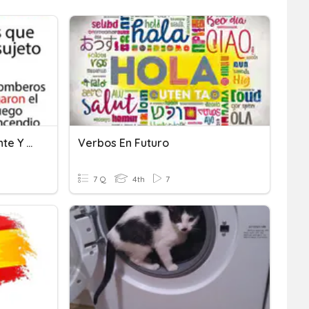
Verbos En Pasado, Presente Y Futuro
Verbos En Futuro
7 Q
4th
7