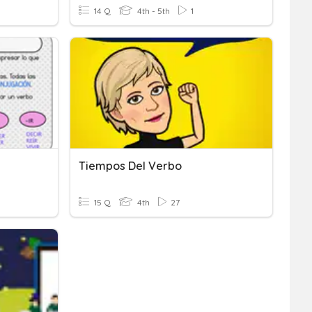
14 Q
4th - 5th
1
Tiempos Del Verbo
15 Q
4th
27