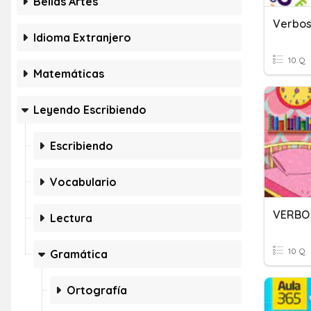
Bellas Artes
Verbos
Idioma Extranjero
10 Q
Matemáticas
Leyendo Escribiendo
Escribiendo
Vocabulario
VERBO
Lectura
10 Q
Gramática
Ortografía