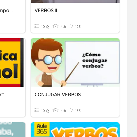
Verbos Regulares En Tiempo Presente
VERBOS II
10 Q
4th
125
r"
CONJUGAR VERBOS
10 Q
4th
155