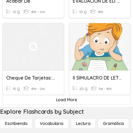
Acabar De
EVALUACIÓN DE ED. FINANCIERA
12 Q
4th - Uni
10 Q
4th
Cheque De Tarjetas: Los Reflexivos
II SIMULACRO DE LETRAS - 2DO GRADO
15 Q
4th - Uni
20 Q
1st - 4th
Load More
Explore Flashcards by Subject
Escribiendo
Vocabulario
Lectura
Gramática