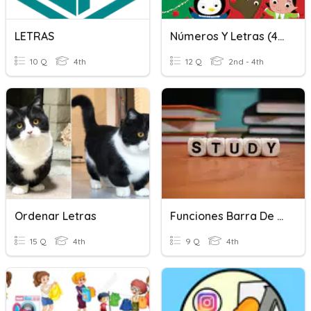
LETRAS
Números Y Letras (4o)
10 Q
4th
12 Q
2nd - 4th
Ordenar Letras
Funciones Barra De Tareas
15 Q
4th
9 Q
4th