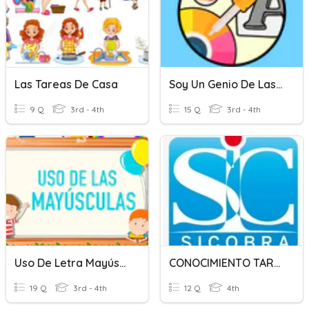
Las Tareas De Casa
Soy Un Genio De Las Letras
9 Q
3rd - 4th
15 Q
3rd - 4th
Uso De Letra Mayúscula
CONOCIMIENTO TARJETA ALIA
19 Q
3rd - 4th
12 Q
4th