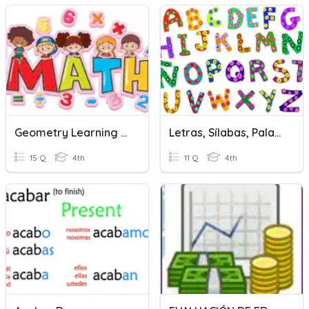
Geometry Learning Targets 7.1&7.2
Letras, Sílabas, Palabras
15 Q
4th
11 Q
4th