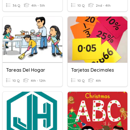
36 Q
4th - 5th
10 Q
2nd - 4th
Tareas Del Hogar
Tarjetas Decimales
10 Q
4th - 12th
10 Q
4th