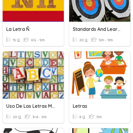
La Letra Ñ
Standards And Learning Targets
15 Q
KG - 5th
20 Q
5th - 9th
Uso De Las Letras Mayúsculas
Letras
20 Q
3rd - 5th
8 Q
5th