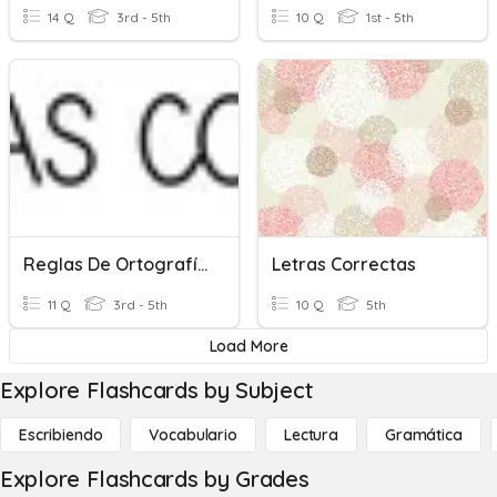
14 Q
3rd - 5th
10 Q
1st - 5th
Reglas De Ortografía Con Letra "C" Y "Q"
Letras Correctas
11 Q
3rd - 5th
10 Q
5th
Load More
Explore Flashcards by Subject
Escribiendo
Vocabulario
Lectura
Gramática
Explore Flashcards by Grades