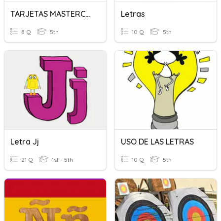
TARJETAS MASTERCARD
Letras
8 Q
5th
10 Q
5th
Letra Jj
USO DE LAS LETRAS
21 Q
1st - 5th
10 Q
5th