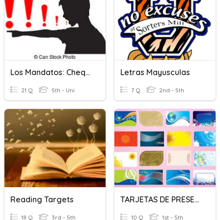
Los Mandatos: Cheque De Tarjetas
Letras Mayusculas
21 Q
5th - Uni
7 Q
2nd - 5th
Reading Targets
TARJETAS DE PRESENTACION
18 Q
3rd - 5th
10 Q
1st - 5th