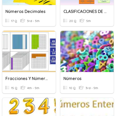
Números Decimales
CLASIFICACIONES DE FRACCIONES
17 Q
3rd - 5th
20 Q
5th
Fracciones Y Números Decimales...Guía 1 Y 2
Números
15 Q
4th - 5th
10 Q
3rd - 5th