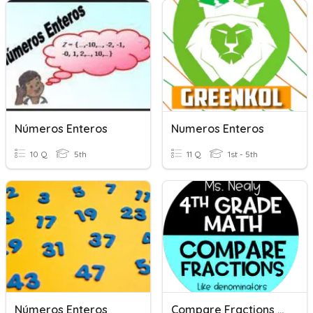
Números Enteros
Numeros Enteros
10 Q
5th
11 Q
1st - 5th
Números Enteros
Compare Fractions - Like Denominators