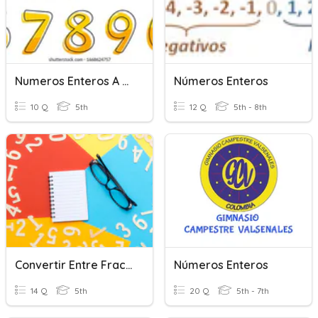
Numeros Enteros A Fracciones
Números Enteros
10 Q
5th
12 Q
5th - 8th
Convertir Entre Fracciones Y Números Mixtos 5C
Números Enteros
14 Q
5th
20 Q
5th - 7th