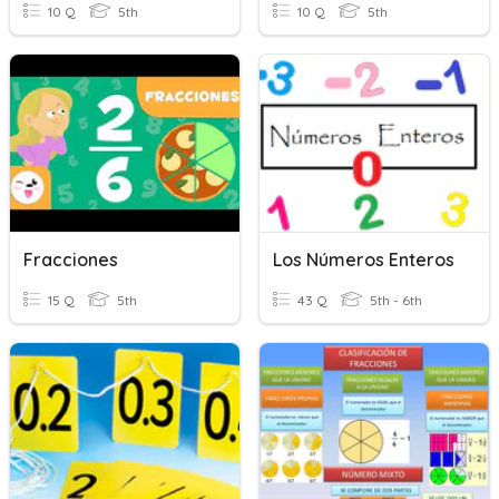
10 Q
5th
10 Q
5th
Fracciones
Los Números Enteros
15 Q
5th
43 Q
5th - 6th