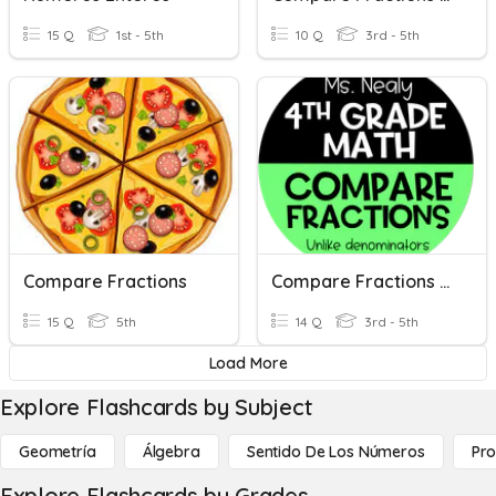
15 Q
1st - 5th
10 Q
3rd - 5th
Compare Fractions
Compare Fractions - Unlike Denominators (Benchmark Of 1/2)
15 Q
5th
14 Q
3rd - 5th
Load More
Explore Flashcards by Subject
Geometría
Álgebra
Sentido De Los Números
Pro
Explore Flashcards by Grades