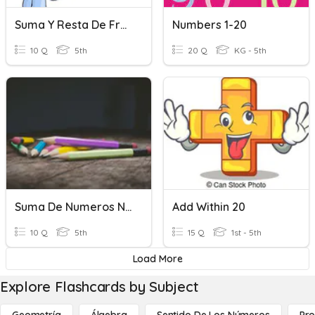
Suma Y Resta De Fracciones
Numbers 1-20
10 Q
5th
20 Q
KG - 5th
Suma De Numeros Naturales
Add Within 20
10 Q
5th
15 Q
1st - 5th
Load More
Explore Flashcards by Subject