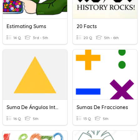
Estimating Sums
20 Facts
14 Q
3rd - 5th
20 Q
5th - 6th
Suma De Ángulos Interiores De Un Triángulo
Sumas De Fracciones
16 Q
5th
13 Q
5th