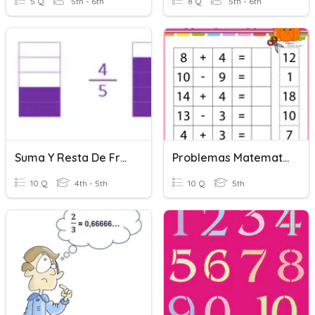
5 Q
5th - 6th
8 Q
5th - 6th
Suma Y Resta De Fracciones
Problemas Matematicos De Suma Y Resta
10 Q
4th - 5th
10 Q
5th