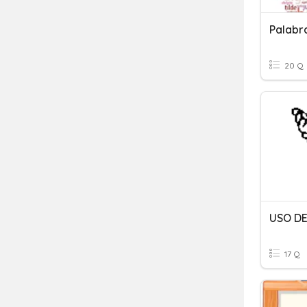
Palabr
20 Q
USO DE
17 Q