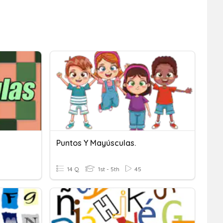
Puntos Y Mayúsculas.
14 Q
1st - 5th
45