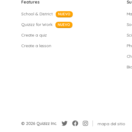
Features
Su
School & District
Ma
NUEVO
Quizizz for Work
So
NUEVO
Create a quiz
Sc
Create a lesson
Ph
Ch
Bi
© 2026 Quizizz Inc.
mapa del sitio