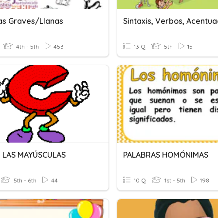
as Graves/Llanas
4th - 5th
453
13 Q
5th
15
 LAS MAYÚSCULAS
PALABRAS HOMÓNIMAS
5th - 6th
44
10 Q
1st - 5th
198