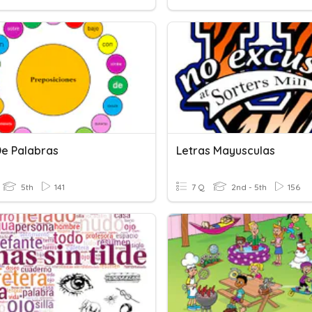
De Palabras
Letras Mayusculas
5th
141
7 Q
2nd - 5th
156