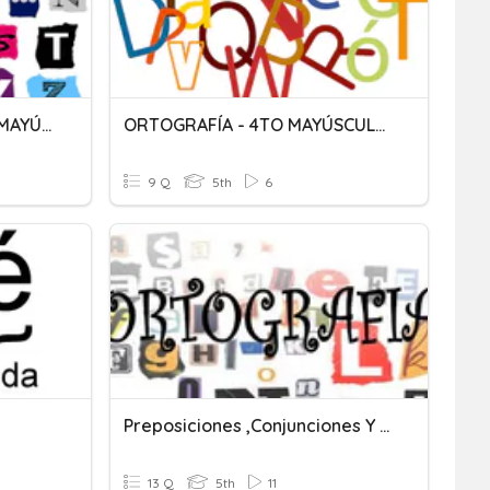
SINÓNIMOS-ANTÓNIMOS-MAYÚSCULAS
ORTOGRAFÍA - 4TO MAYÚSCULAS
9 Q
5th
6
Preposiciones ,conjunciones Y Mayúsculas.
13 Q
5th
11