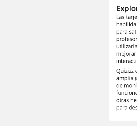
Explo
Las tarj
habilida
para sat
profesor
utilizar
mejorar 
interact
Quizizz 
amplia 
de monit
funcione
otras he
para des