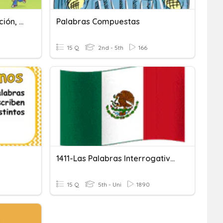
Sintaxis, Verbos, Acentuación, Mayúsculas
Palabras Compuestas
15 Q
2nd - 5th
166
1411-Las Palabras Interrogativas
15 Q
5th - Uni
1890