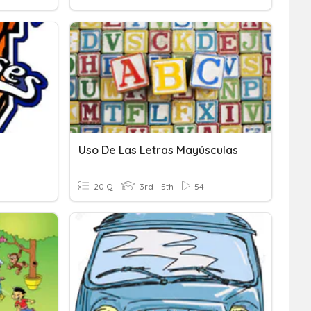
Uso De Las Letras Mayúsculas
20 Q
3rd - 5th
54