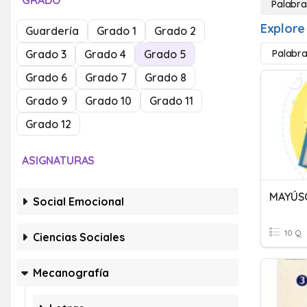
GRADO
Palabra
Explore
Guardería
Grado 1
Grado 2
Grado 3
Grado 4
Grado 5
Palabra
Grado 6
Grado 7
Grado 8
Grado 9
Grado 10
Grado 11
Grado 12
ASIGNATURAS
MAYÚS
Social Emocional
10 Q
Ciencias Sociales
Mecanografía