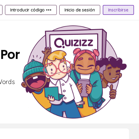
Introducir código •••
Inicio de sesión
Inscribirse
 Por
 Words