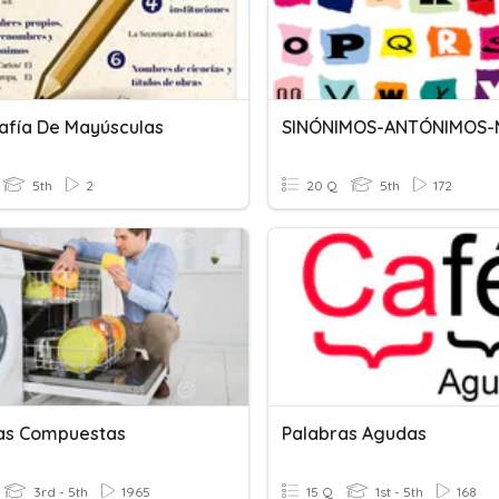
afía De Mayúsculas
5th
2
20 Q
5th
172
as Compuestas
Palabras Agudas
3rd - 5th
1965
15 Q
1st - 5th
168