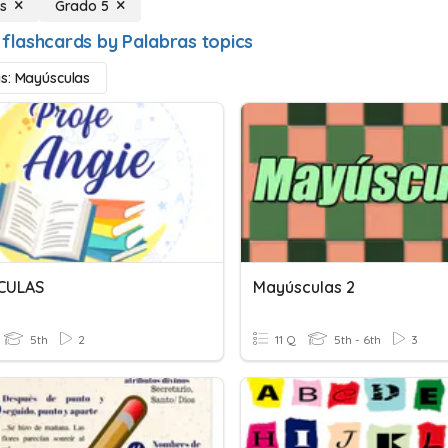
s
Grado 5
 flashcards by Palabras topics
s: Mayúsculas
CULAS
Mayúsculas 2
5th
2
11 Q
5th - 6th
3