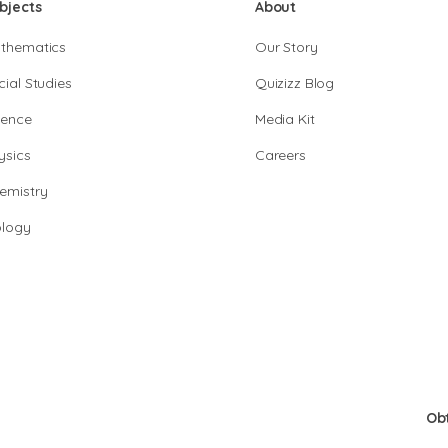
bjects
About
thematics
Our Story
cial Studies
Quizizz Blog
ience
Media Kit
ysics
Careers
emistry
ology
Ob