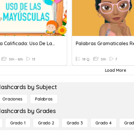
Práctica Calificada: Uso De Las Mayúsculas
Palabras Gramaticales 
5th - 6th
13
18 Q
5th
7
Load More
lashcards by Subject
Oraciones
Palabras
lashcards by Grades
Grado 1
Grado 2
Grado 3
Grado 4
Grad