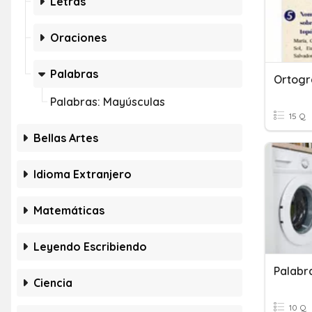
Letras
Oraciones
Palabras
Ortogr
Palabras: Mayúsculas
15 Q
Bellas Artes
Idioma Extranjero
Matemáticas
Leyendo Escribiendo
Palabr
Ciencia
10 Q