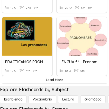
10 Q
2nd - 5th
20 Q
5th - 8th
PRACTICAMOS PRONOMBRES
LENGUA 5º - Pronombres
10 Q
4th - 5th
10 Q
5th
Load More
Explore Flashcards by Subject
Escribiendo
Vocabulario
Lectura
Gramática
Explore Flashcards by Grades