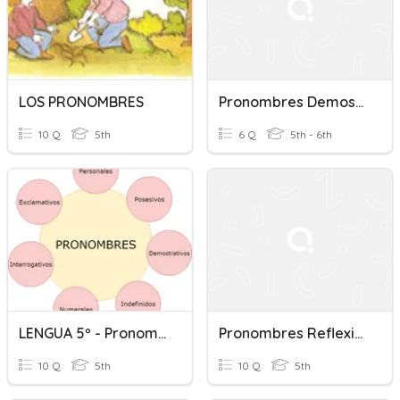
LOS PRONOMBRES
Pronombres Demostrativos
10 Q
5th
6 Q
5th - 6th
LENGUA 5º - Pronombres
Pronombres Reflexivos
10 Q
5th
10 Q
5th