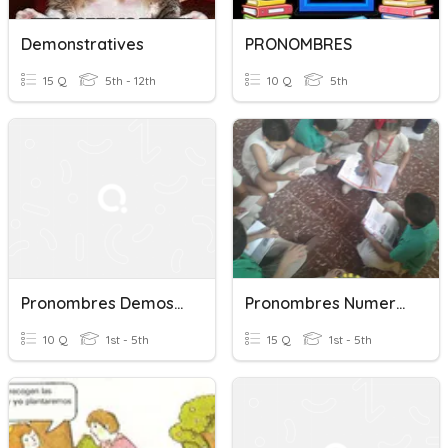
Demonstratives
PRONOMBRES
15 Q
5th - 12th
10 Q
5th
Pronombres Demostrativos Y Posesivos
Pronombres Numerales
10 Q
1st - 5th
15 Q
1st - 5th