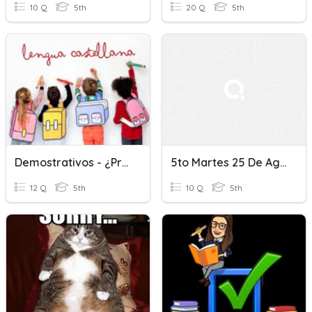
10 Q
5th
20 Q
5th
Demostrativos - ¿Pronombre O Determinante?
5to Martes 25 De Agosto Del 2020 Pronombres Demostrativos
12 Q
5th
10 Q
5th