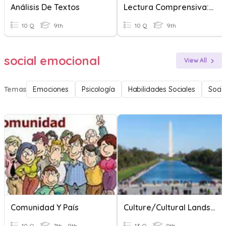
Análisis De Textos
Lectura Comprensiva: Análisis De Texto
10 Q
9th
10 Q
9th
social emocional
View All
Temas
Emociones
Psicología
Habilidades Sociales
Socio
Comunidad Y País
Culture/Cultural Landscapes
10 Q
7th - 9th
13 Q
9th