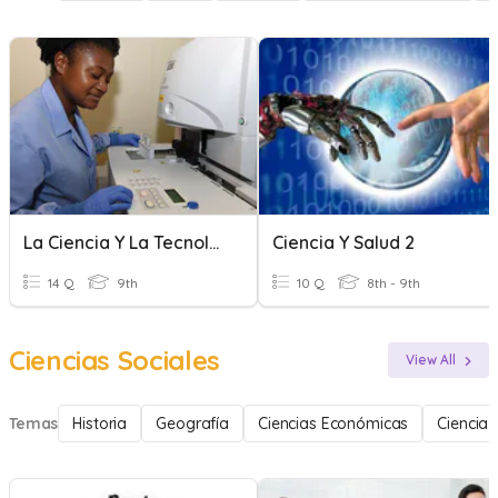
La Ciencia Y La Tecnología #2
Ciencia Y Salud 2
14 Q
9th
10 Q
8th - 9th
Ciencias Sociales
View All
Temas
Historia
Geografía
Ciencias Económicas
Ciencia 