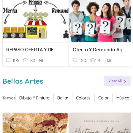
REPASO OFERTA Y DEMANDA
Oferta Y Demanda Agregada
11 Q
KG - 9th
10 Q
9th - 12th
Bellas Artes
View All
Temas
Dibujo Y Pintura
Bailar
Colores
Color
Música