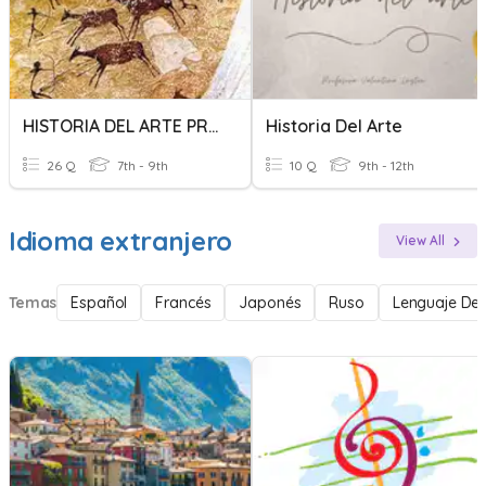
HISTORIA DEL ARTE PREHISTÓRICO
Historia Del Arte
26 Q
7th - 9th
10 Q
9th - 12th
Idioma extranjero
View All
Temas
Español
Francés
Japonés
Ruso
Lenguaje De