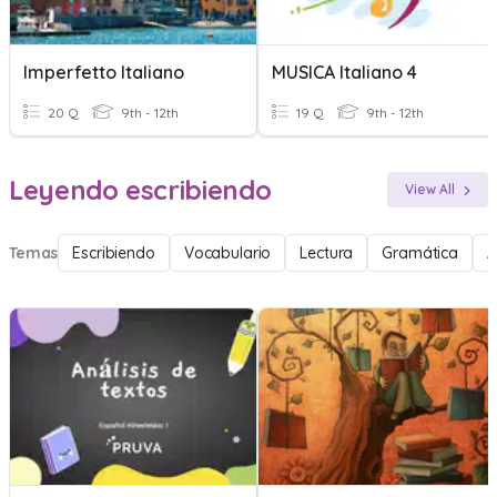
Imperfetto Italiano
MUSICA Italiano 4
20 Q
9th - 12th
19 Q
9th - 12th
Leyendo escribiendo
View All
Temas
Escribiendo
Vocabulario
Lectura
Gramática
A