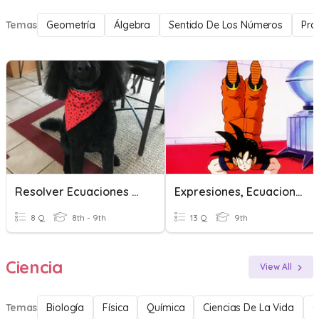
Temas
Geometría
Álgebra
Sentido De Los Números
Pro
Resolver Ecuaciones Y Desigualdades (Equations&Inequalities)
Expresiones, Ecuaciones Y Desigualdades
8 Q
8th - 9th
13 Q
9th
Ciencia
View All
Temas
Biología
Física
Química
Ciencias De La Vida
C