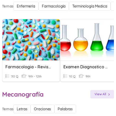
Temas
Enfermería
Farmacología
Terminología Medica
P
Farmacologia - Revisão
Examen Diagnostico Quimica
30 Q
9th - 12th
10 Q
9th
Mecanografía
View All
Temas
Letras
Oraciones
Palabras