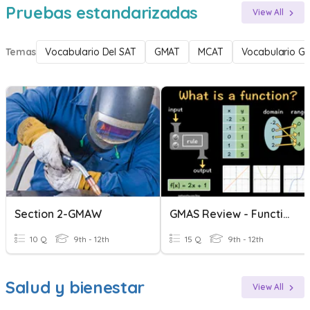
Pruebas estandarizadas
View All
Temas
Vocabulario Del SAT
GMAT
MCAT
Vocabulario G
Section 2-GMAW
GMAS Review - Functions
10 Q
9th - 12th
15 Q
9th - 12th
Salud y bienestar
View All