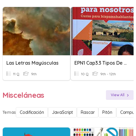
Las Letras Mayúsculas
EPN1 Cap3.3 Tipos De Oraciones Y Letras Mayúsculas
11 Q
9th
10 Q
9th - 12th
Misceláneas
View All
Temas
Codificación
JavaScript
Rascar
Pitón
Comput