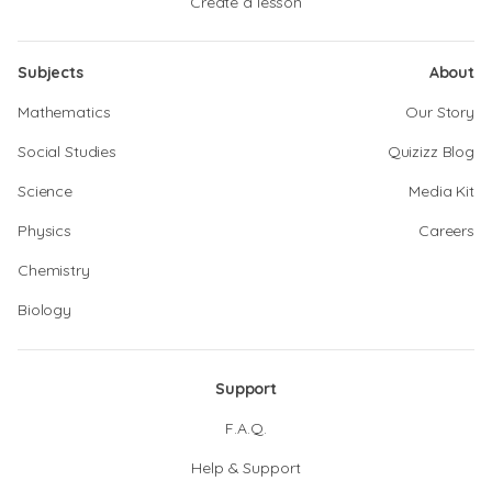
Create a lesson
Subjects
About
Mathematics
Our Story
Social Studies
Quizizz Blog
Science
Media Kit
Physics
Careers
Chemistry
Biology
Support
F.A.Q.
Help & Support