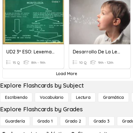
UD2 3º ESO: Lexemas Y Morfemas
Desarrollo De La Lengua - TLR
15 Q
8th - 9th
10 Q
9th - 12th
Load More
Explore Flashcards by Subject
Escribiendo
Vocabulario
Lectura
Gramática
Explore Flashcards by Grades
Guardería
Grado 1
Grado 2
Grado 3
Grad