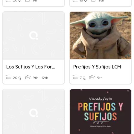
20 Q
9th
15 Q
9th
Los Sufijos Y Las Formas Diminutivas
Prefijos Y Sufijos LCM
20 Q
9th - 12th
7 Q
9th