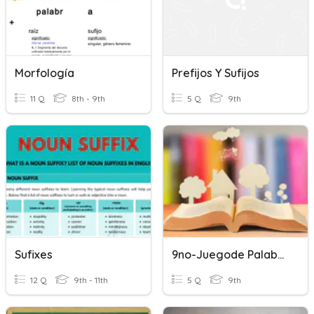
Morfología
Prefijos Y Sufijos
11 Q
8th - 9th
5 Q
9th
Sufixes
9no-Juegode Palabras Figura Literarias Y Sufijos2p2q
12 Q
9th - 11th
5 Q
9th