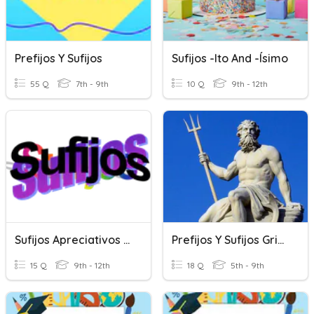
Prefijos Y Sufijos
Sufijos -ito And -ísimo
55 Q
7th - 9th
10 Q
9th - 12th
Sufijos Apreciativos Y Derivación
Prefijos Y Sufijos Griegos
15 Q
9th - 12th
18 Q
5th - 9th