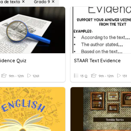
ia de texto
Grado 9
vidence Quiz
STAAR Text Evidence
9th - 12th
1261
13 Q
9th - 12th
131