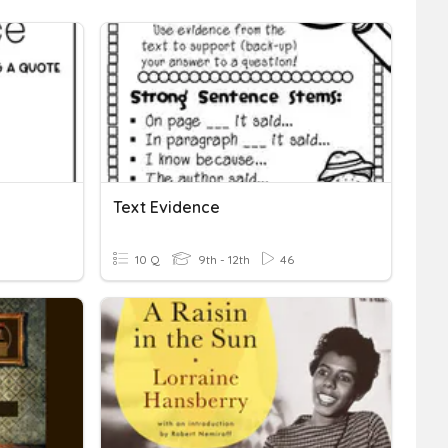
Text Evidence
10 Q
9th - 12th
46