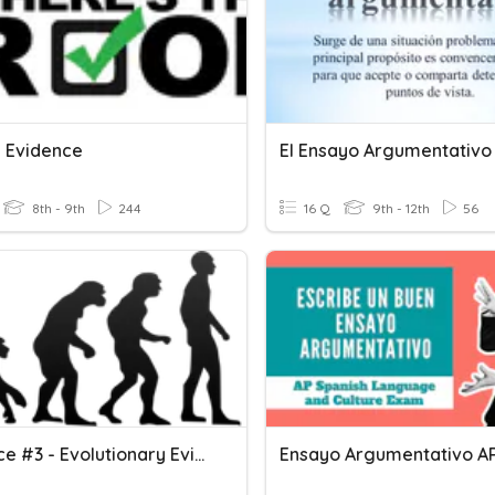
l Evidence
El Ensayo Argumentativo
8th - 9th
244
16 Q
9th - 12th
56
Evidence #3 - Evolutionary Evidence Vocabulary Quiz