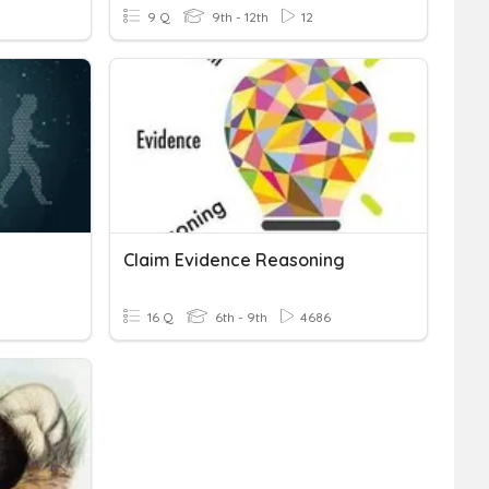
9 Q
9th - 12th
12
Claim Evidence Reasoning
16 Q
6th - 9th
4686