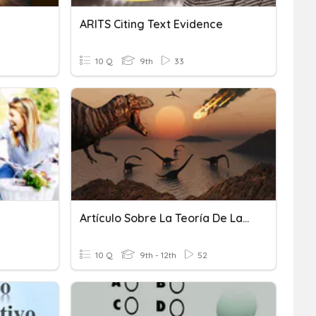
ARITS Citing Text Evidence
10 Q
9th
33
Artículo Sobre La Teoría De La Extinción De Los Dinosaurios
10 Q
9th - 12th
52