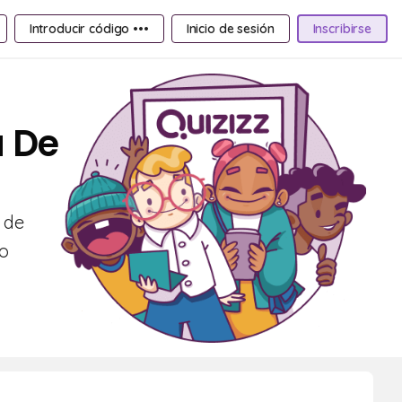
Introducir código •••
Inicio de sesión
Inscribirse
a De
 de
ño