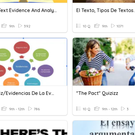
Citing Text Evidence And Analyzing Text
El Texto, Tipos De Textos.
9th
392
10 Q
9th
1071
16.4 Quiz/Evidencias De La Evolucion
"The Pact" Quizizz
9th - 12th
786
10 Q
9th - 12th
3