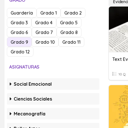
GRADO
Evidenc
Guardería
Grado 1
Grado 2
Grado 3
Grado 4
Grado 5
Grado 6
Grado 7
Grado 8
Grado 9
Grado 10
Grado 11
Grado 12
Text E
ASIGNATURAS
10 Q
Social Emocional
Ciencias Sociales
Mecanografía