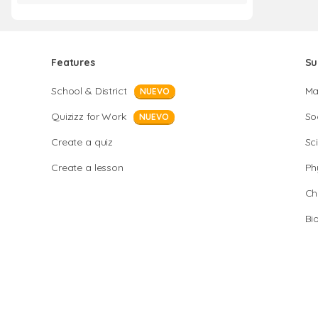
Features
Su
School & District
Ma
NUEVO
Quizizz for Work
So
NUEVO
Create a quiz
Sc
Create a lesson
Ph
Ch
Bi