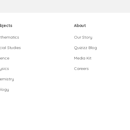
bjects
About
thematics
Our Story
cial Studies
Quizizz Blog
ience
Media Kit
ysics
Careers
emistry
ology