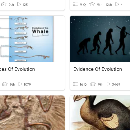
9th
125
9 Q
9th - 12th
4
ces Of Evolution
Evidence Of Evolution
9th
1079
16 Q
9th
3469