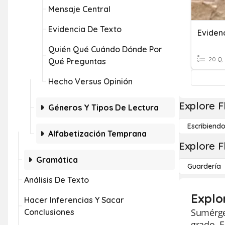
Mensaje Central
Evidencia De Texto
Eviden
Quién Qué Cuándo Dónde Por
20 Q
Qué Preguntas
Hecho Versus Opinión
Explore F
Géneros Y Tipos De Lectura
Escribiend
Alfabetización Temprana
Explore F
Gramática
Guardería
Análisis De Texto
Explo
Hacer Inferencias Y Sacar
Sumérget
Conclusiones
grado. E