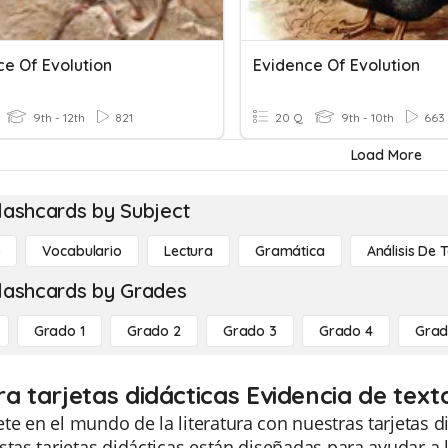
ce Of Evolution
Evidence Of Evolution
9th - 12th
821
20 Q
9th - 10th
663
Load More
lashcards by Subject
o
Vocabulario
Lectura
Gramática
Análisis De 
lashcards by Grades
Grado 1
Grado 2
Grado 3
Grado 4
Grad
ra tarjetas didácticas Evidencia de text
e en el mundo de la literatura con nuestras tarjetas d
stas tarjetas didácticas están diseñadas para ayudar a 