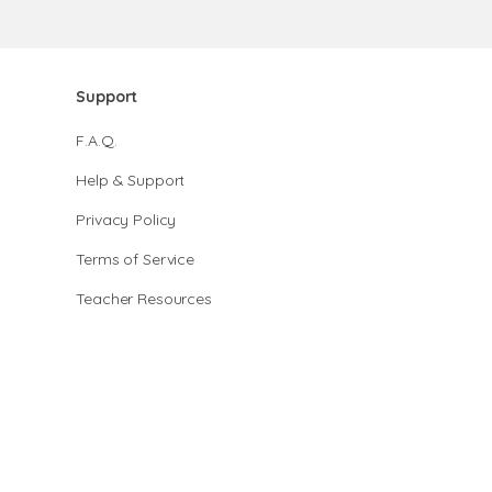
Support
F.A.Q.
Help & Support
Privacy Policy
Terms of Service
Teacher Resources