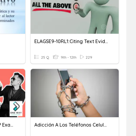
ELAGSE9-10RL1:Citing Text Evidence/Inferences
25 Q
9th - 12th
229
Ensayo Argumentativo AP Exam
Adicción A Los Teléfonos Celulares