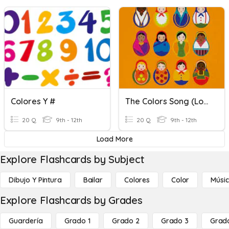
Colores Y #
The Colors Song (Los Colores)
20 Q
9th - 12th
20 Q
9th - 12th
Load More
Explore Flashcards by Subject
Dibujo Y Pintura
Bailar
Colores
Color
Músi
Explore Flashcards by Grades
Guardería
Grado 1
Grado 2
Grado 3
Grad