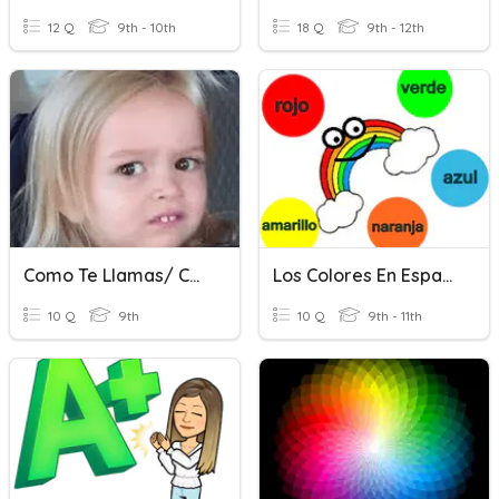
12 Q
9th - 10th
18 Q
9th - 12th
Como Te Llamas/ Colores
Los Colores En Español
10 Q
9th
10 Q
9th - 11th