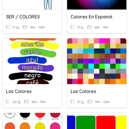
SER / COLORES
Colores En Espanol
17 Q
9th - 12th
17 Q
6th - 9th
Los Colores
Los Colores
20 Q
9th - 11th
21 Q
9th - 12th