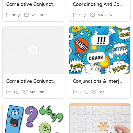
Correlative Conjunctions
Coordinating And Correlative Conjunctions
10 Q
7th - 9th
18 Q
6th - 9th
Correlative Conjunctions
Conjunctions & Interjections
8 Q
5th - 9th
20 Q
9th