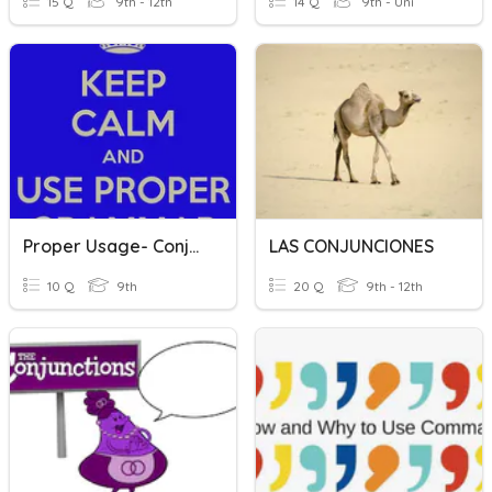
15 Q
9th - 12th
14 Q
9th - Uni
Proper Usage- Conjunctions
LAS CONJUNCIONES
10 Q
9th
20 Q
9th - 12th