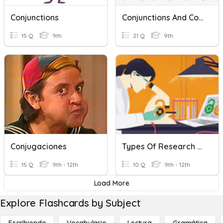
Conjunctions
Conjunctions And Commas
15 Q
9th
21 Q
9th
Conjugaciones
Types Of Research Review
15 Q
9th - 12th
10 Q
9th - 12th
Load More
Explore Flashcards by Subject