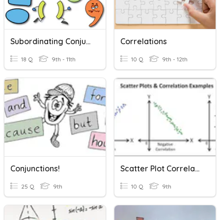
Subordinating Conjunctions
Correlations
18 Q
9th - 11th
10 Q
9th - 12th
Conjunctions!
Scatter Plot Correlations
25 Q
9th
10 Q
9th