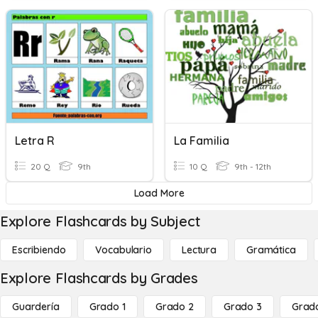
Letra R
La Familia
20 Q
9th
10 Q
9th - 12th
Load More
Explore Flashcards by Subject
Escribiendo
Vocabulario
Lectura
Gramática
Explore Flashcards by Grades
Guardería
Grado 1
Grado 2
Grado 3
Grad