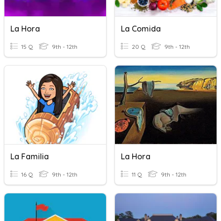
La Hora
La Comida
15 Q
9th - 12th
20 Q
9th - 12th
La Familia
La Hora
16 Q
9th - 12th
11 Q
9th - 12th