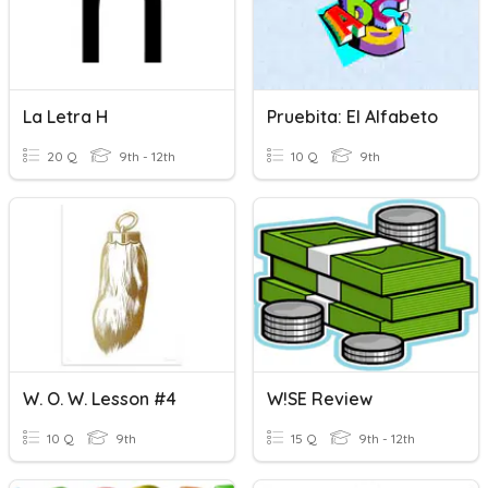
La Letra H
Pruebita: El Alfabeto
20 Q
9th - 12th
10 Q
9th
W. O. W. Lesson #4
W!SE Review
10 Q
9th
15 Q
9th - 12th