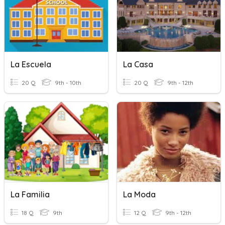
La Escuela
La Casa
20 Q
9th - 10th
20 Q
9th - 12th
La Familia
La Moda
18 Q
9th
12 Q
9th - 12th