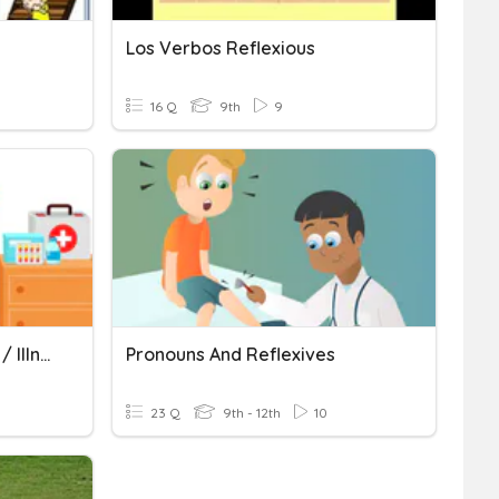
Los Verbos Reflexious
16 Q
9th
9
Spa. Reflexives / Medical / Illness
Pronouns And Reflexives
23 Q
9th - 12th
10