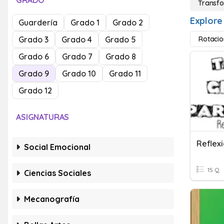
GRADO
Transf
Explore
Guardería
Grado 1
Grado 2
Grado 3
Grado 4
Grado 5
Rotacio
Grado 6
Grado 7
Grado 8
Grado 9
Grado 10
Grado 11
Grado 12
ASIGNATURAS
Reflex
Social Emocional
15 Q
Ciencias Sociales
Mecanografía