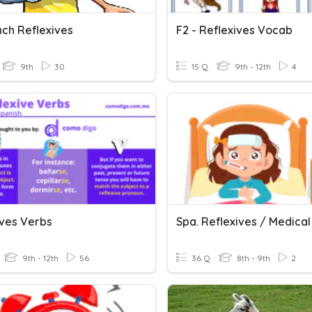
nch Reflexives
F2 - Reflexives Vocab
9th
30
15 Q
9th - 12th
4
ives Verbs
9th - 12th
56
36 Q
8th - 9th
2