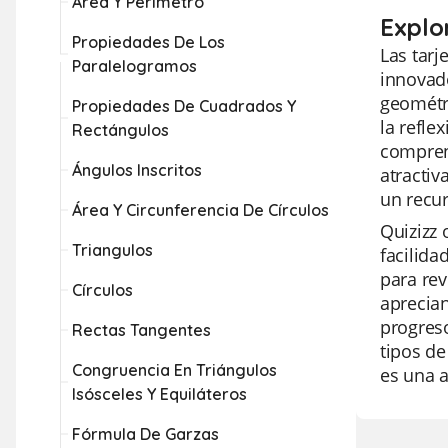
Área Y Perímetro
Explo
Propiedades De Los
Las tar
Paralelogramos
innovad
geométri
Propiedades De Cuadrados Y
la refle
Rectángulos
comprens
Ángulos Inscritos
atractiv
un recur
Área Y Circunferencia De Círculos
Quizizz 
Triangulos
facilida
para rev
Círculos
aprecian
progreso
Rectas Tangentes
tipos d
Congruencia En Triángulos
es una a
Isósceles Y Equiláteros
Fórmula De Garzas