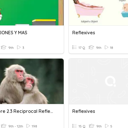
IONES Y MAS
Reflexives
9th
3
17 Q
9th
18
Descubre 2.3 Reciprocal Reflexives
Reflexives
9th - 12th
198
15 Q
9th
5