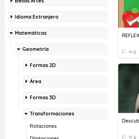
Bellas Artes
Idioma Extranjero
Matemáticas
REFLEX
Geometría
16 Q
Formas 2D
Área
Formas 3D
Transformaciones
Rotaciones
15 Q
Dilataciones