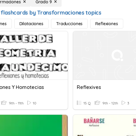
ormaciones
Grado 9
 flashcards by Transformaciones topics
nes
Dilataciones
Traducciones
Reflexiones
iones Y Homotecias
Reflexives
9th - 11th
10
15 Q
9th - 12th
3