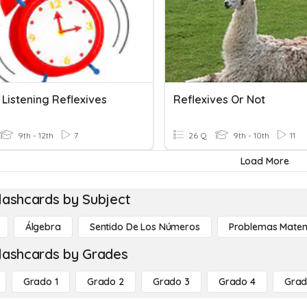
 Listening Reflexives
Reflexives Or Not
9th - 12th
7
26 Q
9th - 10th
11
Load More
lashcards by Subject
Álgebra
Sentido De Los Números
Problemas Matem
lashcards by Grades
Grado 1
Grado 2
Grado 3
Grado 4
Grad