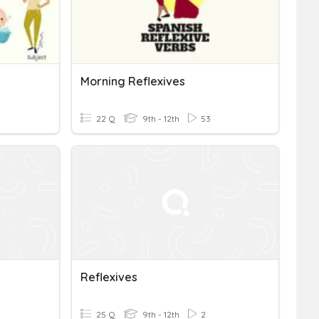
Morning Reflexives
22 Q
9th - 12th
53
Reflexives
25 Q
9th - 12th
2