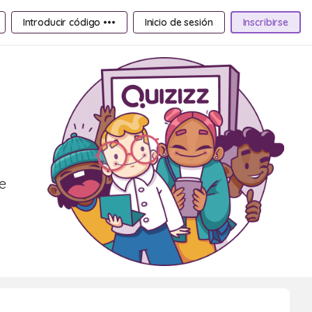
Introducir código •••
Inicio de sesión
Inscribirse
e