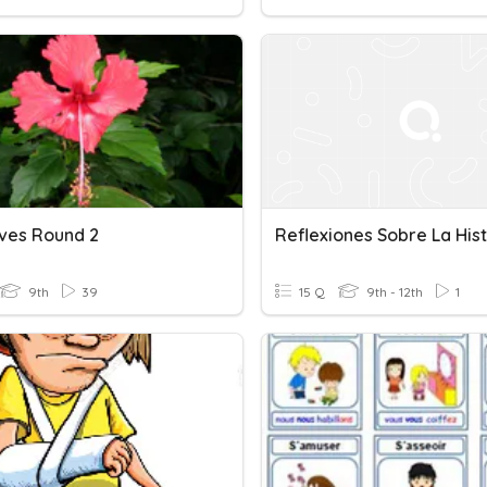
ives Round 2
9th
39
15 Q
9th - 12th
1