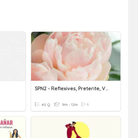
SPN2 - Reflexives, Preterite, Vocab
40 Q
9th - 12th
1