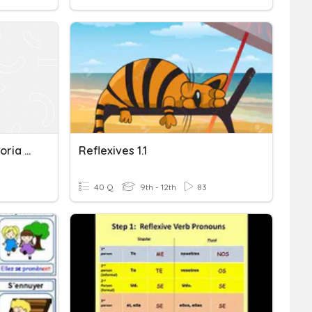
Reflexiones Sobre La Historia Y La Justicia Social
Reflexives 1.1
40 Q
9th - 12th
83