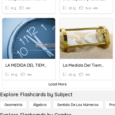
8 Q
4th
20 Q
3rd - 4th
LA MEDIDA DEL TIEMPO
La Medida Del Tiempo 4ºA
19 Q
4th
20 Q
4th
Load More
Explore Flashcards by Subject
Geometría
Álgebra
Sentido De Los Números
Pro
Explore Flashcards by Grades