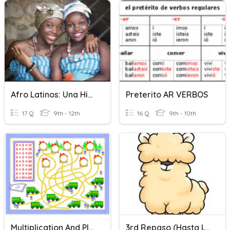
Afro Latinos: Una Historia Breve Examen
Preterito AR VERBOS
17 Q
9th - 12th
16 Q
9th - 10th
Multiplication And Place Value
3rd Repaso (hasta La Hora)