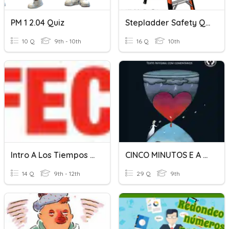
PM 1 2.04 Quiz
Stepladder Safety Quiz PM
10 Q
9th - 10th
16 Q
10th
Intro A Los Tiempos Perfectos
CINCO MINUTOS E A VIUVINHA
14 Q
9th - 12th
29 Q
9th