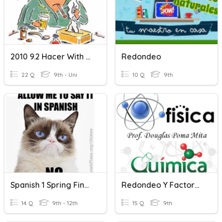
2010 9.2 Hacer With Time
Redondeo
22 Q
9th - Uni
10 Q
9th
Spanish 1 Spring Final Part 1
Redondeo Y Factores De Conversión
14 Q
9th - 12th
15 Q
9th