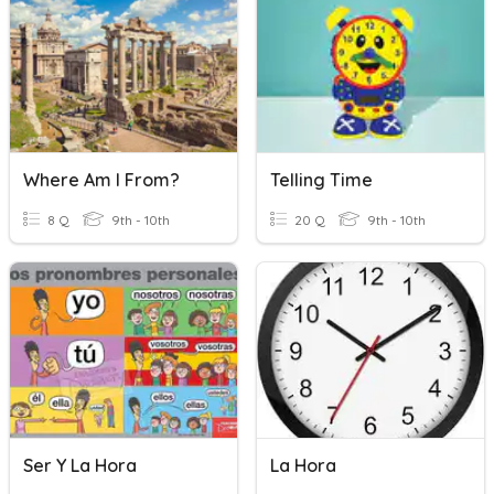
Where Am I From?
Telling Time
8 Q
9th - 10th
20 Q
9th - 10th
Ser Y La Hora
La Hora