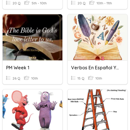
20 Q
5th - 10th
20 Q
10th - 11th
PM Week 1
Verbos En Español Y Tiempos Verbales
26 Q
10th
15 Q
10th