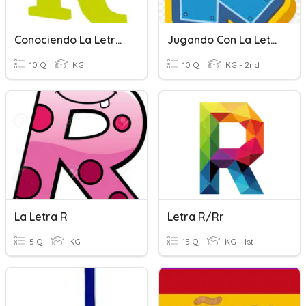
Conociendo La Letra "R/r"
Jugando Con La Letra "R"
10 Q
KG
10 Q
KG - 2nd
La Letra R
Letra R/rr
5 Q
KG
15 Q
KG - 1st