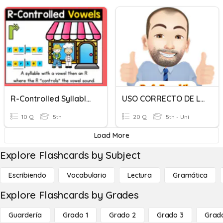
R-Controlled Syllables
USO CORRECTO DE LA LETRA "B/b"
10 Q
5th
20 Q
5th - Uni
Load More
Explore Flashcards by Subject
Escribiendo
Vocabulario
Lectura
Gramática
Explore Flashcards by Grades
Guardería
Grado 1
Grado 2
Grado 3
Grad