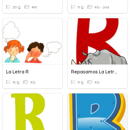
20 Q
4th
11 Q
KG - 2nd
La Letra R
Repasamos La Letra "R"
15 Q
KG
11 Q
KG