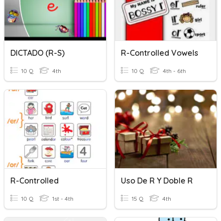
DICTADO (R-S)
R-Controlled Vowels
10 Q
4th
10 Q
4th - 6th
R-Controlled
Uso De R Y Doble R
10 Q
1st - 4th
15 Q
4th