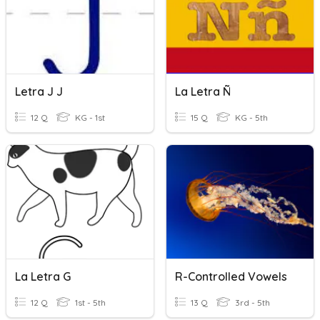
Letra J J
La Letra Ñ
12 Q
KG - 1st
15 Q
KG - 5th
La Letra G
R-Controlled Vowels
12 Q
1st - 5th
13 Q
3rd - 5th