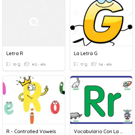
Letra R
La Letra G
10 Q
KG - 4th
17 Q
1st - 4th
R - Controlled Vowels
Vocabulario Con La Letra R