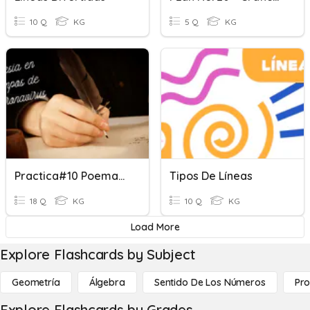
10 Q
KG
5 Q
KG
Practica#10 Poemas Gráficos 2DO
Tipos De Líneas
18 Q
KG
10 Q
KG
Load More
Explore Flashcards by Subject
Geometría
Álgebra
Sentido De Los Números
Pro
Explore Flashcards by Grades