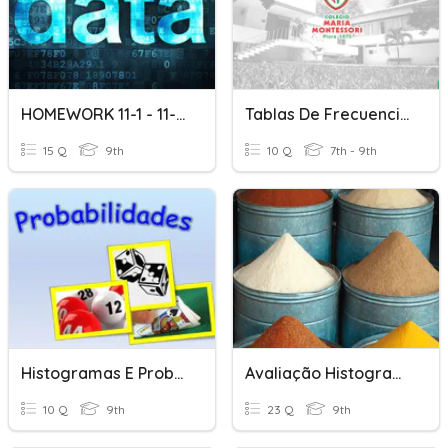
HOMEWORK 11-1 - 11-2 Dot Plots & Histograms
Tablas De Frecuencia E Histogramas
15 Q
9th
10 Q
7th - 9th
Histogramas E Probabilidades - 9ºD
Avaliação Histogramas E Probabilidades
10 Q
9th
23 Q
9th