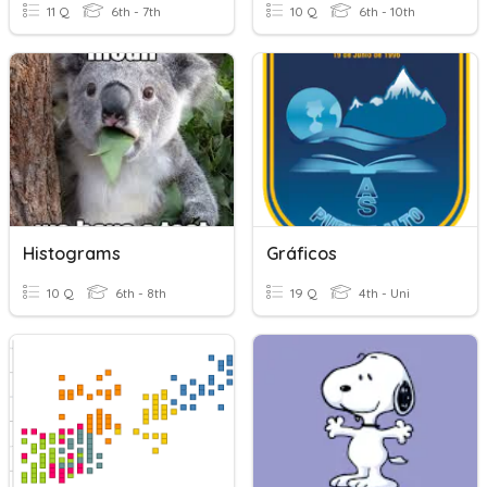
11 Q
6th - 7th
10 Q
6th - 10th
Histograms
Gráficos
10 Q
6th - 8th
19 Q
4th - Uni