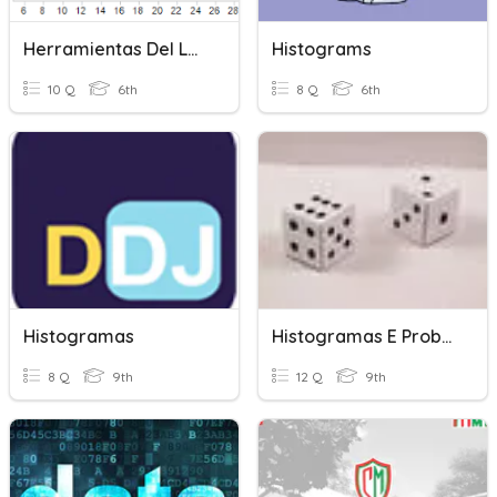
Herramientas Del Laboratorio Y Graficas
Histograms
10 Q
6th
8 Q
6th
Histogramas
Histogramas E Probabilidade
8 Q
9th
12 Q
9th