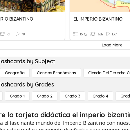
ERIO BIZANTINO
EL IMPERIO BIZANTINO
6th
78
15 Q
6th
137
Load More
lashcards by Subject
Geografía
Ciencias Económicas
Ciencia Del Derecho C
lashcards by Grades
Grado 1
Grado 2
Grado 3
Grado 4
Grad
e la tarjeta didáctica el imperio bizant
 el fascinante mundo del Imperio Bizantino con nuestr
dio están meticulosamente diseñadas para proporcionar