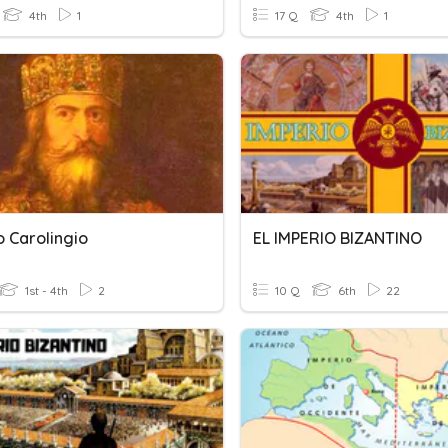
4th
1
17 Q
4th
1
o Carolingio
EL IMPERIO BIZANTINO
1st - 4th
2
10 Q
6th
22