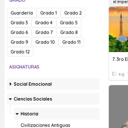
GRADO
el imper
Guardería
Grado 1
Grado 2
Grado 3
Grado 4
Grado 5
Grado 6
Grado 7
Grado 8
Grado 9
Grado 10
Grado 11
Grado 12
7. 3ro
ASIGNATURAS
6 Q
Social Emocional
Ciencias Sociales
Historia
Civilizaciones Antiguas