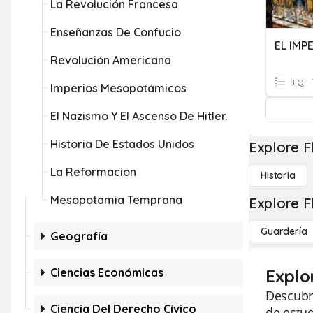
La Revolución Francesa
Enseñanzas De Confucio
EL IMP
Revolución Americana
8 Q
Imperios Mesopotámicos
El Nazismo Y El Ascenso De Hitler.
Historia De Estados Unidos
Explore F
La Reformacion
Historia
Mesopotamia Temprana
Explore F
Guardería
Geografía
Ciencias Económicas
Explor
Descubra
Ciencia Del Derecho Cívico
de estu