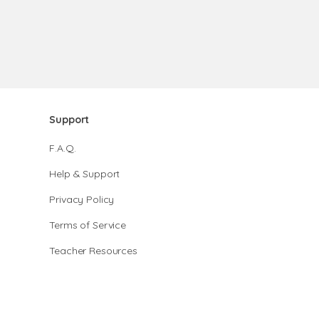
Support
F.A.Q.
Help & Support
Privacy Policy
Terms of Service
Teacher Resources