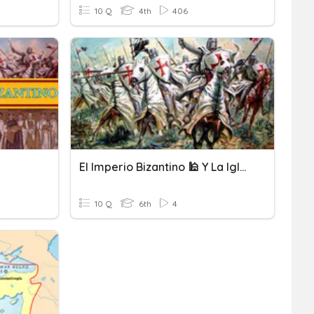
10 Q
4th
406
El Imperio Bizantino 🕌 Y La Iglesia
10 Q
6th
4