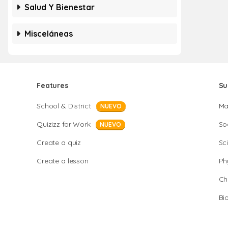
Salud Y Bienestar
Misceláneas
Features
Su
School & District
Ma
NUEVO
Quizizz for Work
So
NUEVO
Create a quiz
Sc
Create a lesson
Ph
Ch
Bi