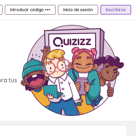
Introducir código •••
Inicio de sesión
Inscribirse
ora tus