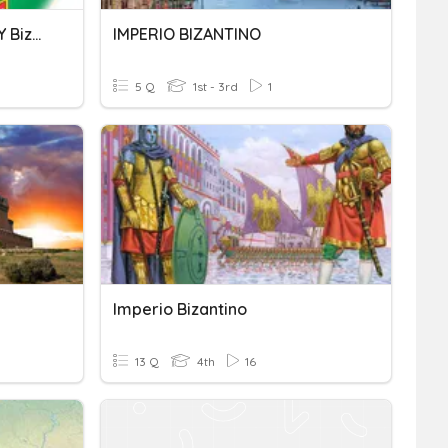
HU06 Imperio Carolingio Y Bizantino
IMPERIO BIZANTINO
5 Q
1st - 3rd
1
Imperio Bizantino
13 Q
4th
16