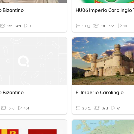
o Bizantino
1st - 3rd
1
10 Q
1st - 3rd
10
o Bizantino
El Imperio Carolingio
3rd
451
20 Q
3rd
61