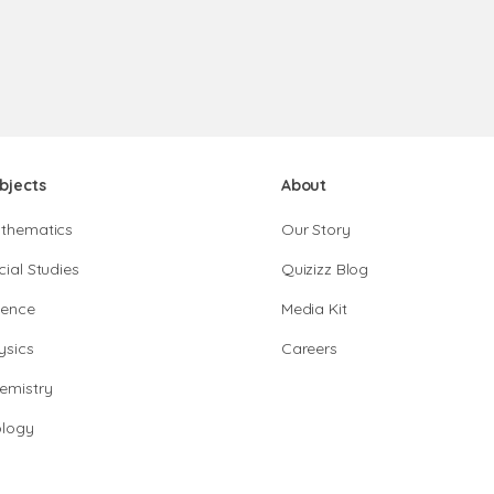
bjects
About
thematics
Our Story
cial Studies
Quizizz Blog
ience
Media Kit
ysics
Careers
emistry
ology